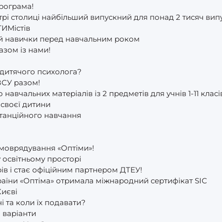
програма!
рі столиці найбільший випускний для понад 2 тисяч вип
ТИМістів
 й навички перед навчальним роком
азом із нами!
 дитячого психолога?
ЗСУ разом!
навчальних матеріалів із 2 предметів для учнів 1-11 класі
 своєї дитини
станційного навчання
амоврядування «Оптіми»!
 освітньому просторі
в і стає офіційним партнером ДТЕУ!
аїни «Оптіма» отримала міжнародний сертифікат SIC
Києві
і та коли їх подавати?
 варіанти