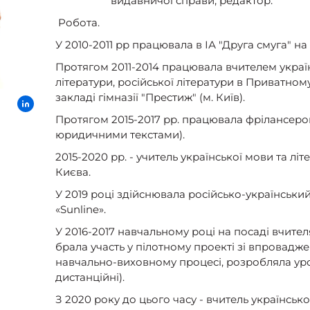
видавничої справи; редактор.
Робота.
У 2010-2011 рр працювала в ІА "Друга смуга" н
Протягом 2011-2014 працювала вчителем україн
літератури, російської літератури в Приватно
закладі гімназії "Престиж" (м. Київ).
Протягом 2015-2017 рр. працювала фрілансеро
юридичними текстами).
2015-2020 рр. - учитель української мови та лі
Києва.
У 2019 році здійснювала російсько-українськи
«Sunline».
У 2016-2017 навчальному році на посаді вчител
брала участь у пілотному проекті зі впровадж
навчально-виховному процесі, розробляла ур
дистанційні).
З 2020 року до цього часу - вчитель українсько