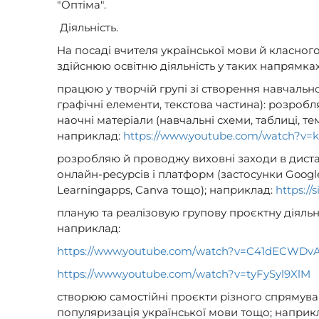
"Оптіма".
Діяльність.
На посаді вчителя української мови й класного
здійснюю освітню діяльність у таких напрямках
працюю у творчій групі зі створення навчально
графічні елементи, текстова частина): розроб
наочні матеріали (навчальні схеми, таблиці, те
наприклад:
https://www.youtube.com/watch?v
розробляю й проводжу виховні заходи в диста
онлайн-ресурсів і платформ (застосунки Google,
Learningapps, Canva тощо); наприклад:
https://
планую та реалізовую групову проєктну діяльні
наприклад:
https://www.youtube.com/watch?v=C41dECWDv
https://www.youtube.com/watch?v=tyFySyl9XlM
створюю самостійні проєкти різного спрямува
популяризація української мови тощо; наприк