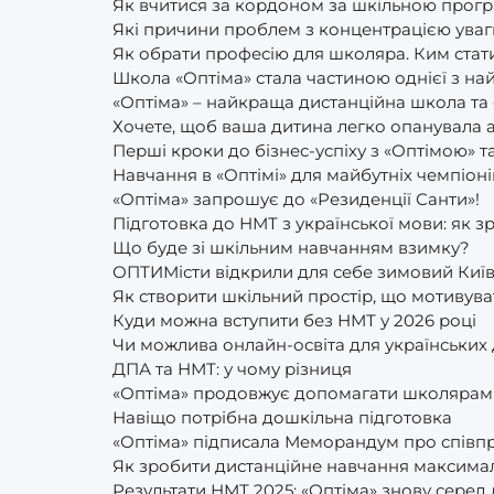
Як вчитися за кордоном за шкільною прог
Які причини проблем з концентрацією уваг
Як обрати професію для школяра. Ким стат
Школа «Оптіма» стала частиною однієї з най
«Оптіма» – найкраща дистанційна школа та о
Хочете, щоб ваша дитина легко опанувала а
Перші кроки до бізнес-успіху з «Оптімою» та
Навчання в «Оптімі» для майбутніх чемпіоні
«Оптіма» запрошує до «Резиденції Санти»!
Підготовка до НМТ з української мови: як 
Що буде зі шкільним навчанням взимку?
ОПТИМісти відкрили для себе зимовий Київ 
Як створити шкільний простір, що мотивува
Куди можна вступити без НМТ у 2026 році
Чи можлива онлайн-освіта для українських 
ДПА та НМТ: у чому різниця
«Оптіма» продовжує допомагати школярам з
Навіщо потрібна дошкільна підготовка
«Оптіма» підписала Меморандум про співп
Як зробити дистанційне навчання максим
Результати НМТ 2025: «Оптіма» знову серед л