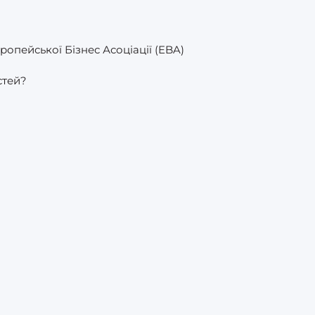
ропейської Бізнес Асоціації (EBA)
стей?