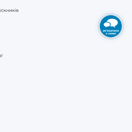
ускників
в!