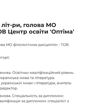
 літ-ри, голова МО
В Центр освіти 'Оптіма'
лова МО філологічних дисциплін - ТОВ
горії.
анова. Освітньо-кваліфікаційний рівень:
українська мова та література.
української мови і літератури, вчитель
 редактор.
манова. Спеціальність за дипломом:
аліфікація за дипломом: спеціаліст з