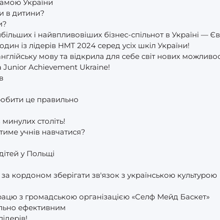
рамою України
и в дитини?
и?
більших і найвпливовіших бізнес-спільнот в Україні — Єв
дин із лідерів НМТ 2024 серед усіх шкіл України!
нглійську мову та відкрила для себе світ нових можливо
 Junior Achievement Ukraine!
в
зробити це правильно
минулих століть!
тиме учнів навчатися?
дітей у Польщі
а кордоном зберігати зв'язок з українською культурою
рацю з громадською організацією «Селф Мейд Баскет»
ально ефективним
ідерів!