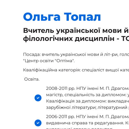
Ольга
Топал
Вчитель української мови й
філологічних дисциплін - ТО
Посада: вчитель української мови й літ-ри, го
"Центр освіти "Оптіма".
Кваліфікаційна категорія: спеціаліст вищої кате
Освіта.
2008-2011 рр. НПУ імені М. П. Драгом
магістр, спеціальність за дипломом: 
Кваліфікація за дипломом: викладач 
зарубіжної літератури; літературний
2006-2011 рр. НПУ імені М. П. Драго
видавнича справа та редагування. Кв