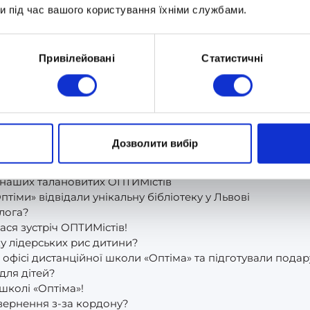
и під час вашого користування їхніми службами.
іма»
їна – рідний край
ких олімпіад!
Привілейовані
Статистичні
йний диплом»! Інсайди від учнів
сти досліджують світ!
дистанційній школі «Оптіма»!
ть захисникам України
ика ІІІ Міжнародного уроку доброти
Дозволити вибір
істи зустрілися в офісі школи та прикрасили ялинку.
 «Оптіми» продовжено до кінця лютого!
и наших талановитих ОПТИМістів
тіми» відвідали унікальну бібліотеку у Львові
лога?
лася зустріч ОПТИМістів!
ку лідерських рис дитини?
 офісі дистанційної школи «Оптіма» та підготували пода
для дітей?
школі «Оптіма»!
овернення з-за кордону?