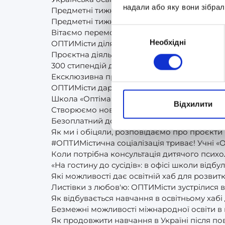
надали або яку вони зібрал
Предметні тижні у дистанційній школі «Опт
Предметні тижні в дистанційній школі: Укра
Вибір
Вітаємо переможців Всеукраїнських учнівсь
Необхідні
згоди
ОПТИМісти діляться враженнями про «Подві
Проєктна діяльність. Шестикласники-ОПТИМі
300 стипендій для школярів України
Ексклюзивна програма від Amazon тільки в 
ОПТИМісти дарують всю свою любов і щиріс
Школа «Оптіма» отримала сертифікат учасн
Відхилити
Створюємо новорічний настрій разом! ОПТИМ
Безоплатний доступ до навчальної системи
Як ми і обіцяли, розповідаємо про проєкт
#ОПТИМістична соціалізація триває! Учні «Оп
Коли потрібна консультація дитячого психо
«На гостину до сусідів»: в офісі школи відбу
Які можливості дає освітній хаб для розвит
Листівки з любов'ю: ОПТИМісти зустрілися в
Як відбувається навчання в освітньому хабі 
Безмежні можливості міжнародної освіти в 
Як продовжити навчання в Україні після п