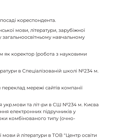
а посаді кореспондента.
ської мови, літератури, зарубіжної
му загальноосвітньому навчальному
м як коректор (робота з науковими
тератури в Спеціалізованій школі №234 м.
й переклад мережі сайтів компанії
я укр.мови та літ-ри в СШ №234 м. Києва
ення електронних підручників у
оки комбінованого типу (очно-
ї мови й літератури в ТОВ "Центр освіти