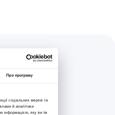
Про програму
ну під час карантину?
ми
нкції соціальних мереж та
клами й аналітики
ю інформацією, яку ви їм