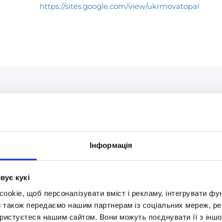
https://sites.google.com/view/ukrmovatopal
Статті автора
Інформація
иційна школа
 класи
етворити проблему на можливість та ефективно вчити дити
вує кукі
алагоджувати співпрацю з вищими навчальними заклада
okie, щоб персоналізувати вміст і рекламу, інтегрувати фу
IOS)
и також передаємо нашим партнерам із соціальних мереж, ре
ції ICDE
ористуєтеся нашим сайтом. Вони можуть поєднувати її з іншо
. Спільна робота Міносвіти та «Оптіми»