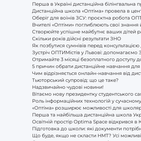
Перша в Україні дистанційна білінгвальна 
Дистанційна школа «Оптіма» провела в цент
Оберіг для воїнів ЗСУ: проєктна робота ОП
Вчителі «Оптіми» поглиблюють свої знання
Створюйте успішне майбутнє ваших дітей р
Скільки років дійсні результати ЗНО
Як позбутися сумнівів перед консультацією
Зустріч ОПТИМістів у Львові: допомагаємо 
Отримайте 3 місяці безоплатного доступу до 
5 причин обрати дистанційне навчання для
Чим відрізняється онлайн-навчання від ди
Тьюторський супровід: що це таке?
Надзвичайно чудові новини!
Вітаємо нову президентку студентського с
Роль інформаційних технологій у сучасному
«Оптіма» розширює можливості для школярі
Перша та найбільша дистанційна школа Укр
Освітній простір Optima Space відкрився в 
Підготовка до школи: які документи потрібн
Що буде, якщо не скласти НМТ? Усі можливі