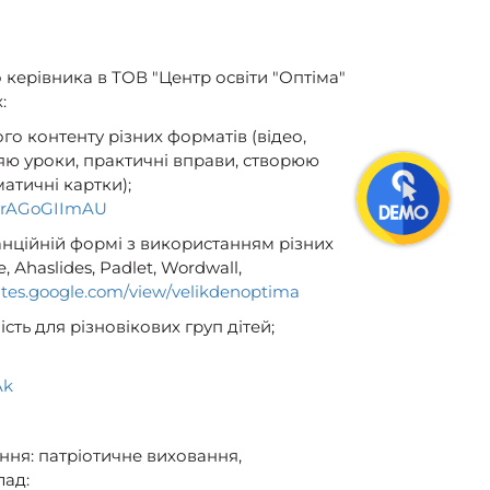
 керівника в ТОВ "Центр освіти "Оптіма"
:
го контенту різних форматів (відео,
ляю уроки, практичні вправи, створюю
матичні картки);
=krAGoGIImAU
нційній формі з використанням різних
 Аhaslides, Рadlet, Wordwall,
sites.google.com/view/velikdenoptima
сть для різновікових груп дітей;
Ak
ння: патріотичне виховання,
лад: