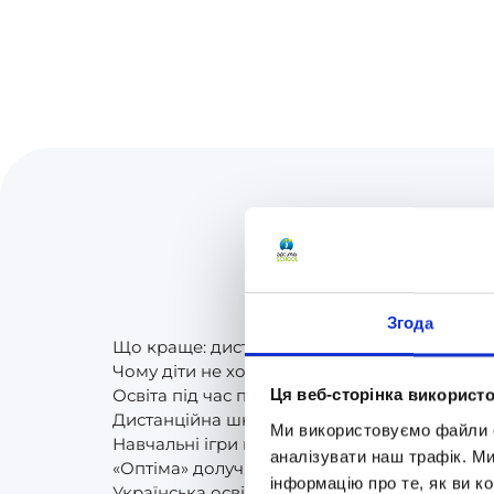
Згода
Що краще: дистанційне навчання або трад
Чому діти не хочуть йти до школи: молодші
Освіта під час пандемії. Частина 2. Як пер
Ця веб-сторінка використо
Дистанційна школа «Оптіма» продовжує н
Ми використовуємо файли co
Навчальні ігри в школі (Smart Kids, Bristar, G
аналізувати наш трафік. М
«Оптіма» долучилась до Міжнародної асоціа
інформацію про те, як ви к
Українська освіта для всіх українських дітей