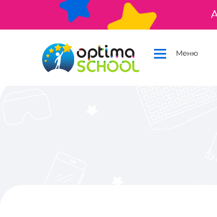
А
Меню