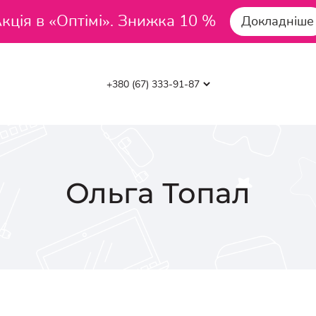
кція в «Оптімі». Знижка 10 %
Докладніше
Ольга
Топал