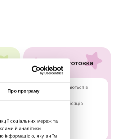
а
Основний курс
Ста
•
•
набір груп починається в
набі
Про програму
липні
вере
•
•
тривалість 11 місяців
трив
нкції соціальних мереж та
клами й аналітики
ю інформацією, яку ви їм