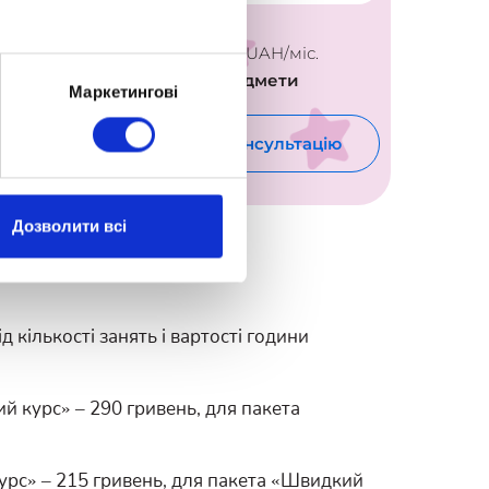
2 200
UAH/міс.
за предмет
Маркетингові
цію
Замовити консультацію
Зам
Дозволити всі
 кількості занять і вартості години
й курс» – 290 гривень, для пакета
курс» – 215 гривень, для пакета «Швидкий