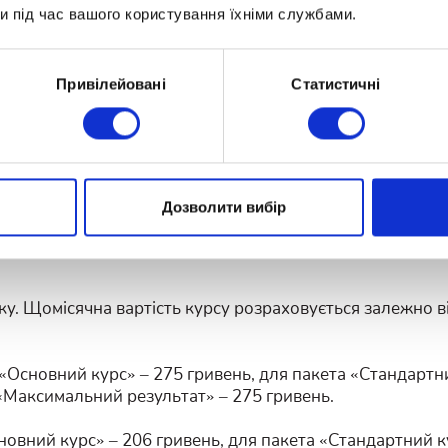
и під час вашого користування їхніми службами.
5000
6000
грн/16 занять
UAH/міс.
за 1 предмет
за 3 предмети
Привілейовані
Статистичні
амовити консультацію
Замовити консульта
Дозволити вибір
ку. Щомісячна вартість курсу розраховується залежно від
 «Основний курс» – 275 гривень, для пакета «Стандартни
«Максимальний результат» – 275 гривень.
Основний курс» – 206 гривень, для пакета «Стандартний 