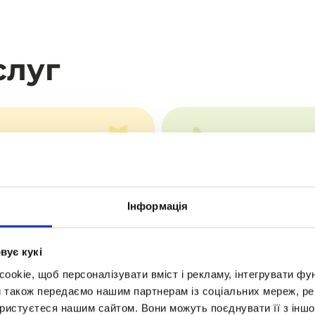
слуг
енсив із підготовки
PRO підготовк
до НМТ
•
бір груп починається в
заняття починаються в
Інформація
ютому
жовтні
•
ивалість курсу 3 місяці
тривалість 8 місяців
вує кукі
okie, щоб персоналізувати вміст і рекламу, інтегрувати фу
и також передаємо нашим партнерам із соціальних мереж, ре
ористуєтеся нашим сайтом. Вони можуть поєднувати її з іншо