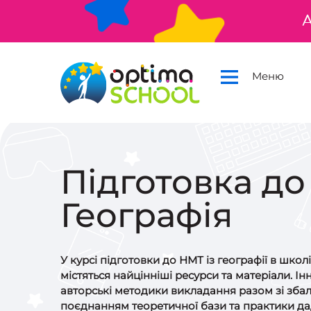
А
Меню
Підготовка до
Географія
У курсі підготовки до НМТ із географії в школ
містяться найцінніші ресурси та матеріали. Ін
авторські методики викладання разом зі зб
поєднанням теоретичної бази та практики да