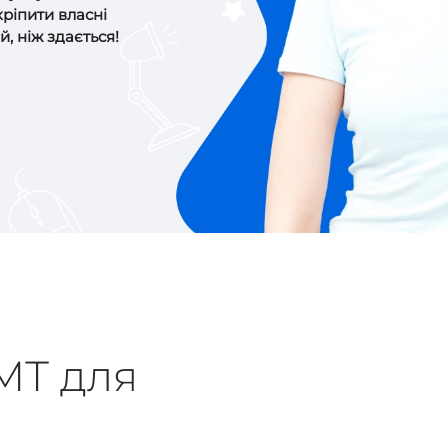
кріпити власні
, ніж здається!
МТ для