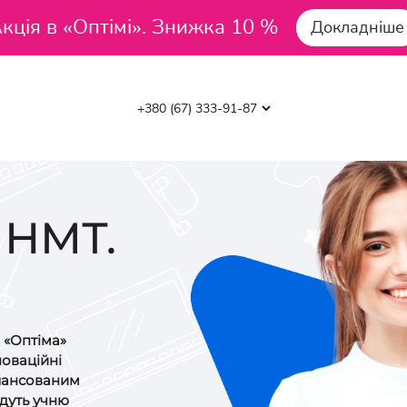
кція в «Оптімі». Знижка 10 %
Докладніше
 НМТ.
і «Оптіма»
новаційні
алансованим
дуть учню