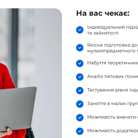
На вас чекає:
Індивідуальний підх
та зайнятості
Якісна підготовка д
мультипредметного 
Набуття теоретичних 
Аналіз типових пом
Тестування рівня інд
Заняття в малих група
Можливість вивчати 
Можливість додатков