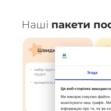
Наші
пакети по
рт
Максимальний
Інт
результат
•
•
ся в
набір груп починається в
на
Згода
липні
л
•
•
тривалість 11 місяців
тр
Ця веб-сторінка використо
Ми використовуємо файли co
аналізувати наш трафік. М
інформацію про те, як ви к