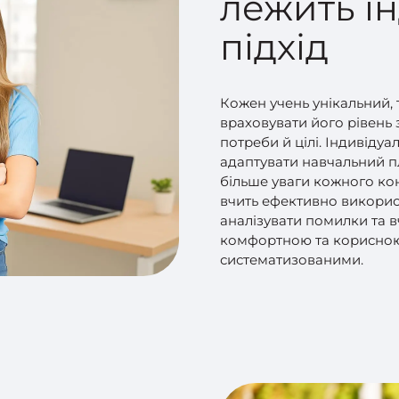
лежить і
підхід
Кожен учень унікальний,
враховувати його рівень з
потреби й цілі. Індивіду
адаптувати навчальний пл
більше уваги кожного ко
вчить ефективно викорис
аналізувати помилки та в
комфортною та корисною,
систематизованими.