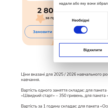
надали або яку вони зібрал
8 800
іс.
UAH/міс.
Вибір
за предмет
Необхідні
згоди
тацію
Замовити консультацію
З
Відхилити
Ціни вказані для 2025 / 2026 навчального ро
навчання.
Вартість одного заняття складає: для пакета
«Швидкий старт» – 350 гривень, для пакета 
Вартість за 1 годину складає: для пакета «