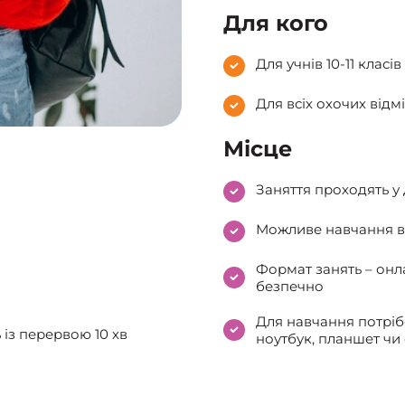
Для кого
Для учнів 10-11 класів
Для всіх охочих від
Місце
Заняття проходять у 
Можливе навчання в 
Формат занять – онл
безпечно
Для навчання потріб
ь із перервою 10 хв
ноутбук, планшет чи 