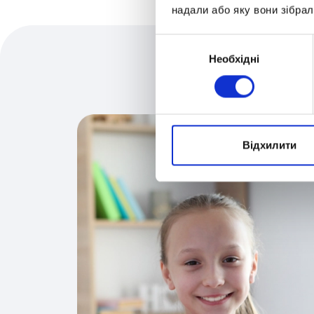
надали або яку вони зібрал
Вибір
Необхідні
згоди
Відхилити