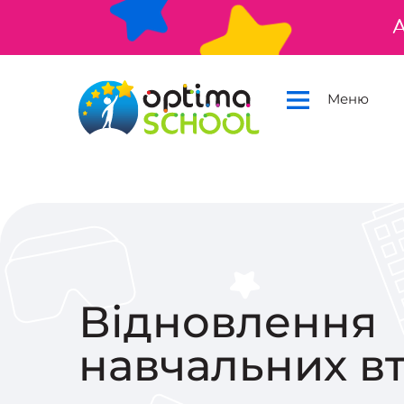
А
Меню
Відновлення
навчальних в