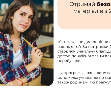
Отримай
безо
матеріалів з
«Оптіма» – це дистанційна 
ваших дітей. За підтримки 
створили унікальну благод
доступ до якісної освіти дл
перебували.
Ця програма – ваш шанс по
допоможе учням, які не мал
також родинам, які прагнут