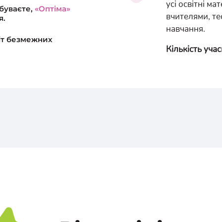
усі освітні мат
ебуваєте,
«Оптіма»
вчителями, те
я.
навчання.
іт безмежних
Кількість уча