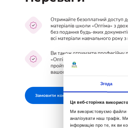
Отримайте безоплатний доступ д
матеріалів школи «Оптіма» з двох
без подання будь-яких документі
всі матеріали навчального року з
Ви також отримаєте професійну п
«Оптіми» в текстовому чаті. Наса
пройти контрольне тестування й 
вашого навчання.
Згода
Замовити консультацію
Ця веб-сторінка використо
Ми використовуємо файли co
аналізувати наш трафік. М
інформацію про те, як ви к