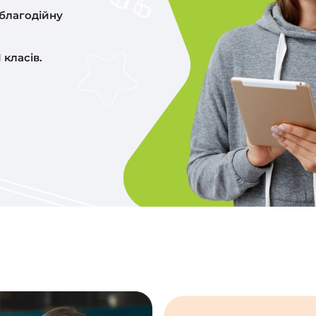
 благодійну
 класів.