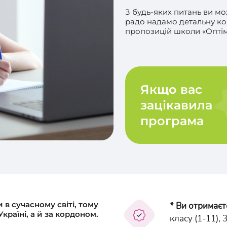
З будь-яких питань ви м
радо надамо детальну ко
пропозицій школи «Оптім
Якщо вас
зацікавила
програма
 в сучасному світі, тому
* Ви отримаєт
країні, а й за кордоном.
класу (1-11), 