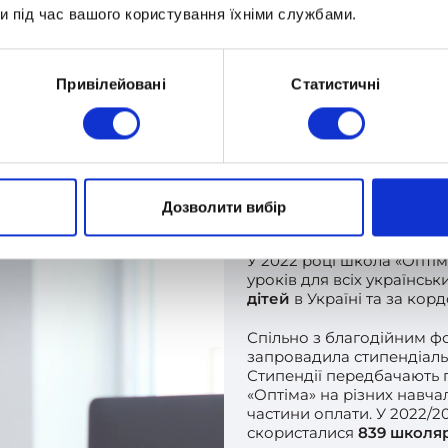
и під час вашого користування їхніми службами.
Привілейовані
Статистичні
Благод
Дозволити вибір
У 2022 році школа «Оптім
уроків для всіх українсь
дітей
в Україні та за кор
Спільно з благодійним ф
запровадила стипендіальн
Стипендії передбачають п
«Оптіма» на різних навч
частини оплати. У 2022/
скористалися
839 школяр