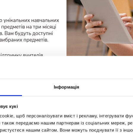
о унікальних навчальних
 предметів на три місяці
в. Вам будуть доступні
 вибраних предметів.
ідтримку вчителів
мкінець ви зможете
дізнатися результати
Інформація
вує кукі
okie, щоб персоналізувати вміст і рекламу, інтегрувати фу
и також передаємо нашим партнерам із соціальних мереж, ре
ористуєтеся нашим сайтом. Вони можуть поєднувати її з іншо