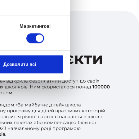
Маркетингові
ійні проєкти
Дозволити всі
а» відкрила безоплатний доступ до своїх
ких школярів. Ним скористалося понад
100
000
доном.
ондом «За майбутнє дітей» школа
у програму для дітей вразливих категорій.
окриття річної вартості навчання в школі
альних пакетах або компенсацію більшої
2023 навчальному році програмою
ів.