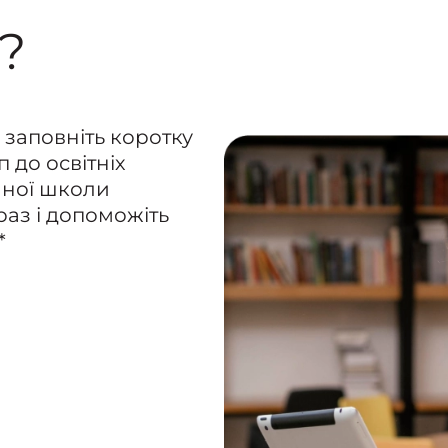
?
 заповніть коротку
 до освітніх
ійної школи
раз і допоможіть
*