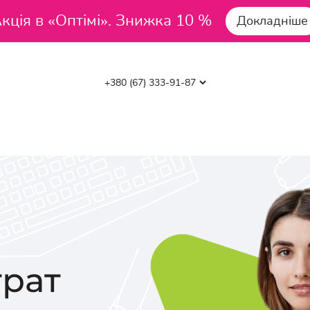
кція в «Оптімі». Знижка 10 %
Докладніше
трат