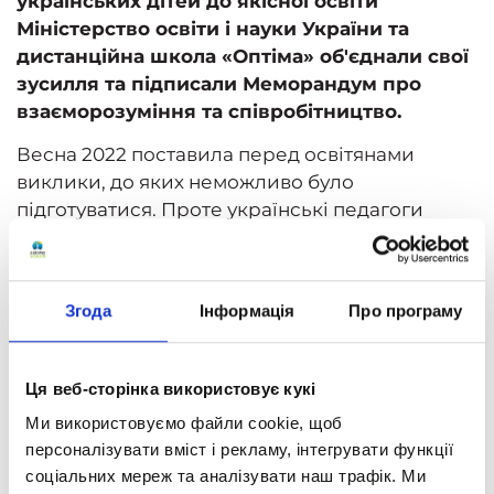
українських дітей до якісної освіти
Міністерство освіти і науки України та
дистанційна школа «Оптіма» об'єднали свої
зусилля та підписали Меморандум про
взаєморозуміння та співробітництво.
Весна 2022 поставила перед освітянами
виклики, до яких неможливо було
підготуватися. Проте українські педагоги
мужньо б'ються на власному фронті задля того,
щоб українські діти могли навчатися за
українською програмою, перебуваючи у будь-
Згода
Інформація
Про програму
якій точці нашої країни, Європи та всього
світу.
Головна мета Меморандуму – забезпечити всіх
Ця веб-сторінка використовує кукі
українських школярів якісною дистанційною
Ми використовуємо файли cookie, щоб
освітою та консолідувати зусилля школи
персоналізувати вміст і рекламу, інтегрувати функції
«Оптіма», Міносвіти, громадських організацій,
соціальних мереж та аналізувати наш трафік. Ми