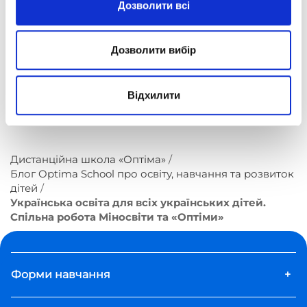
Дозволити всі
отримати актуальні знання!
Співпраця Міносвіти та «Оптіми» відкриває
Дозволити вибір
грандіозні перспективи для вільного доступу
всіх школярів до дистанційної шкільної освіти
України. Разом ми можемо більше!
Відхилити
Дистанційна школа «Оптіма»
Блог Optima School про освіту, навчання та розвиток
дітей
Українська освіта для всіх українських дітей.
Спільна робота Міносвіти та «Оптіми»
Форми навчання
+