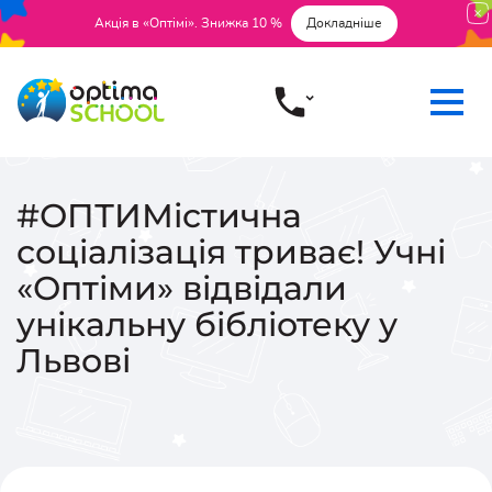
Акція в «Оптімі». Знижка 10 %
Докладніше
#ОПТИМістична
соціалізація триває! Учні
«Оптіми» відвідали
унікальну бібліотеку у
Львові