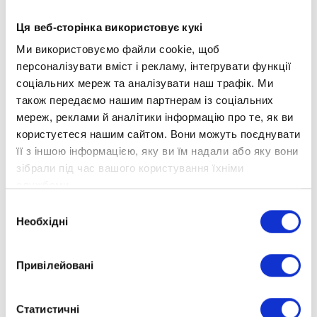
Ця веб-сторінка використовує кукі
Ми використовуємо файли cookie, щоб
персоналізувати вміст і рекламу, інтегрувати функції
соціальних мереж та аналізувати наш трафік. Ми
також передаємо нашим партнерам із соціальних
мереж, реклами й аналітики інформацію про те, як ви
користуєтеся нашим сайтом. Вони можуть поєднувати
її з іншою інформацією, яку ви їм надали або яку вони
зібрали під час вашого користування їхніми
службами.
Вибір
Пакет «Слухач» – це унікальна
Необхідні
згоди
01.
можливість для дитини вчитися за
навчальними матеріалами «Оптіми», не
Привілейовані
забираючи документів з очної школи.
Для навчання необхідно мати лише
02.
Статистичні
комп’ютер або планшет і доступ до