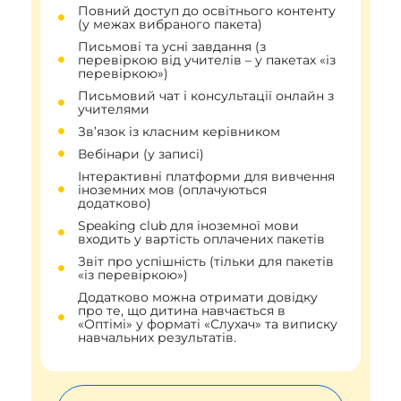
Повний доступ до освітнього контенту
(у межах вибраного пакета)
Письмові та усні завдання (з
перевіркою від yчителів – у пакетах «із
перевіркою»)
Письмовий чат і консультації онлайн з
учителями
Зв’язок із класним керівником
Вебінари (у записі)
Інтерактивні платформи для вивчення
іноземних мов (оплачуються
додатково)
Speaking club для іноземної мови
входить у вартість оплачених пакетів
Звіт про успішність (тільки для пакетів
«із перевіркою»)
Додатково можна отримати довідку
про те, що дитина навчається в
«Оптімі» у форматі «Слухач» та виписку
навчальних результатів.