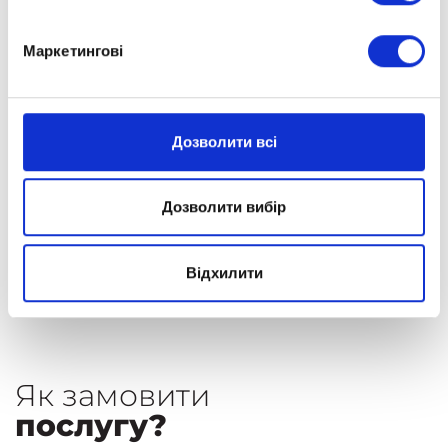
інтернету.
Маркетингові
Слухачі отримують доступ до тих самих
освітніх матеріалів, що й учні, але
03.
навчаються додатково, можуть
вибирати кількість предметів і наявність
Дозволити всі
перевірки від учителів.
Атестацію здійснює школа, де дитина
04.
Дозволити вибір
офіційно навчається. За запитом
«Оптіма» може надати довідку про
навчання та виписку з оцінками.
Відхилити
Як замовити
послугу?