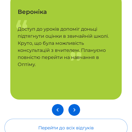
Вероніка
Доступ до уроків допоміг доньці
підтягнути оцінки в звичайній школі.
Круто, що була можливість
консультацій з вчителем. Плануємо
повністю перейти на навчання в
Оптіму.
Перейти до всіх відгуків