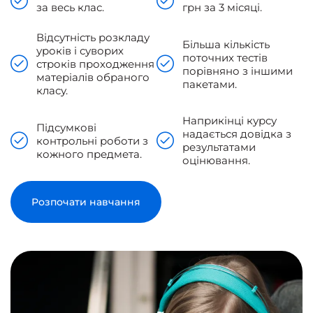
за весь клас.
грн за 3 місяці.
Відсутність розкладу
Більша кількість
уроків і суворих
поточних тестів
строків проходження
порівняно з іншими
матеріалів обраного
пакетами.
класу.
Наприкінці курсу
Підсумкові
надається довідка з
контрольні роботи з
результатами
кожного предмета.
оцінювання.
Розпочати навчання