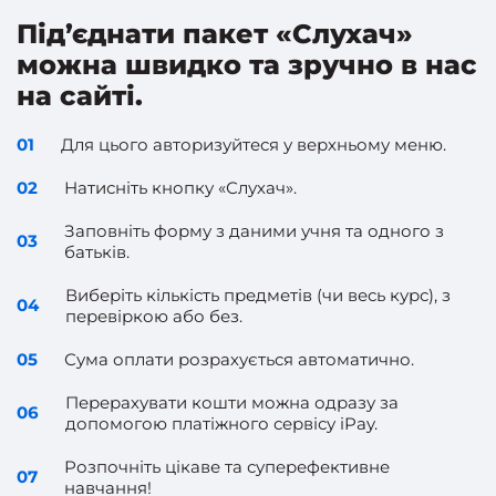
Під’єднати пакет «Слухач»
можна швидко та зручно в нас
на сайті.
01
Для цього авторизуйтеся у верхньому меню.
02
Натисніть кнопку «Слухач».
Заповніть форму з даними учня та одного з
03
батьків.
Виберіть кількість предметів (чи весь курс), з
04
перевіркою або без.
05
Сума оплати розрахується автоматично.
Перерахувати кошти можна одразу за
06
допомогою платіжного сервісу iPay.
Розпочніть цікаве та суперефективне
07
навчання!