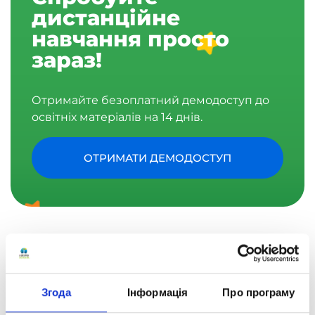
дистанційне
навчання просто
зараз!
Отримайте безоплатний демодоступ до
освітніх матеріалів на 14 днів.
ОТРИМАТИ ДЕМОДОСТУП
Як навчаються слухачі
в «Оптімі»?
Згода
Інформація
Про програму