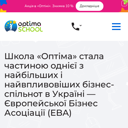
Акція в «Оптімі». Знижка 10 %
Докладніше
Школа «Оптіма» стала
частиною однієї з
найбільших і
найвпливовіших бізнес-
спільнот в Україні —
Європейської Бізнес
Асоціації (EBA)