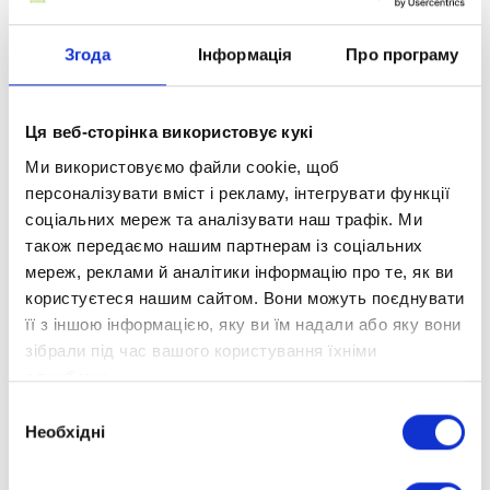
Що це означає для наших учнів та їхніх
Згода
Інформація
Про програму
батьків?
Якість та інновації. Членство в EBA дозволяє
нам ще більше інвестувати в розвиток наших
Ця веб-сторінка використовує кукі
освітніх програм, використовуючи
Ми використовуємо файли cookie, щоб
найсучасніші методики та підходи.
персоналізувати вміст і рекламу, інтегрувати функції
соціальних мереж та аналізувати наш трафік. Ми
Нові можливості. Співпраця з провідними
також передаємо нашим партнерам із соціальних
компаніями та експертами відкриває перед
мереж, реклами й аналітики інформацію про те, як ви
нами нові горизонти для розвитку, надаючи
користуєтеся нашим сайтом. Вони можуть поєднувати
нашим учням ще більше можливостей для
її з іншою інформацією, яку ви їм надали або яку вони
успішного майбутнього.
зібрали під час вашого користування їхніми
службами.
Надійне партнерство. Бути частиною EBA —
це визнання нашої надійності та
Вибір
Необхідні
професіоналізму на найвищому рівні.
згоди
Ми дякуємо всім, хто підтримує нас на цьому