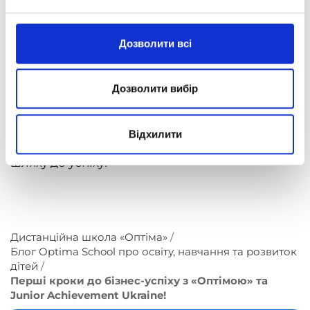
майбутнього розвитку.
Учасники табору здобули не лише нові знання
Дозволити всі
й навички, а й мотивацію та віру в досяжність
мрій! ОПТИМісти навчилися лідерства,
креативності й упевненості в собі та зробили
Дозволити вибір
важливий крок до реалізації своїх
підприємницьких амбіцій.
Відхилити
З «Оптімою» кожен день – новий крок на
шляху до успіху!
Дистанційна школа «Оптіма»
Блог Optima School про освіту, навчання та розвиток
дітей
Перші кроки до бізнес-успіху з «Оптімою» та
Junior Achievement Ukraine!