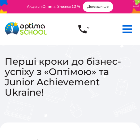
Акція в «Оптімі». Знижка 10 %
Докладніше
Перші кроки до бізнес-
успіху з «Оптімою» та
Junior Achievement
Ukraine!