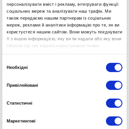
учасники продемонстрували свої креативні
персоналізувати вміст і рекламу, інтегрувати функції
бізнес-ідеї. Дивовижний рівень підготовки,
соціальних мереж та аналізувати наш трафік. Ми
командна робота й інноваційність підкорили
також передаємо нашим партнерам із соціальних
мереж, реклами й аналітики інформацію про те, як ви
журі.
користуєтеся нашим сайтом. Вони можуть поєднувати
Вітаємо переможців!
її з іншою інформацією, яку ви їм надали або яку вони
1 місце – проєкт «ToyPrint eco: екологічні
зібрали під час вашого користування їхніми
3D-іграшки для щасливого дитинства».
службами.
Вибір
2 місце – проєкт «Urbanshield: додаток
Необхідні
згоди
для безпеки мешканців міст».
3 місце – проєкт «StudyHelper AI:
Привілейовані
інноваційні інструменти штучного
інтелекту для допомоги учням і
Статистичні
студентам у навчанні».
Найкращі проєкти отримали високі оцінки, а
Маркетингові
розробники — призи та поради для