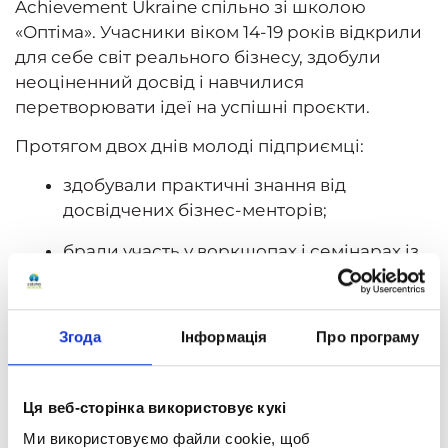
Achievement Ukraine спільно зі школою
«Оптіма». Учасники віком 14-19 років відкрили
для себе світ реального бізнесу, здобули
неоціненний досвід і навчилися
перетворювати ідеї на успішні проєкти.
Протягом двох днів молоді підприємці:
здобували практичні знання від
досвідчених бізнес-менторів;
брали участь у воркшопах і семінарах із
конкретними інструментами для
створення бізнесу;
Згода
Інформація
Про програму
працювали над власними ідеями та
презентували їх на конкурсі бізнес-
проєктів.
Ця веб-сторінка використовує кукі
Ключовою подією табору став конкурс, де
Ми використовуємо файли cookie, щоб