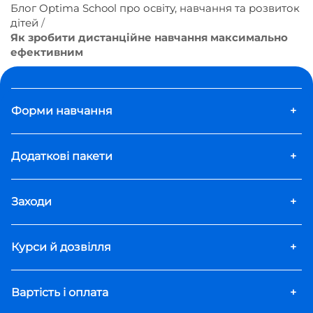
Блог Optima School про освіту, навчання та розвиток
дітей
Як зробити дистанційне навчання максимально
ефективним
Форми навчання
+
Додаткові пакети
+
Заходи
+
Курси й дозвілля
+
Вартість і оплата
+