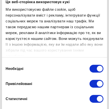
Ця веб-сторінка використовує кукі
успіхами й складнощами, які
Ми використовуємо файли cookie, щоб
трапляються в навчанні;
персоналізувати вміст і рекламу, інтегрувати функції
розставляйте правильні навчальні
соціальних мереж та аналізувати наш трафік. Ми
пріоритети: знання та навички, що
також передаємо нашим партнерам із соціальних
знадобляться в житті, є
мереж, реклами й аналітики інформацію про те, як ви
найголовнішими елементами
користуєтеся нашим сайтом. Вони можуть поєднувати
освіти, і лише на другому плані
її з іншою інформацією, яку ви їм надали або яку вони
стоять оцінки;
зібрали під час вашого користування їхніми
службами.
допомагайте дитині, мотивуйте й
Вибір
створюйте максимально
Необхідні
згоди
комфортну атмосферу для
повноцінного навчання та розвитку;
Привілейовані
активно взаємодійте зі школою та
консультуйтеся зі вчителями з
Статистичні
приводу того, як ви можете
допомогти дитині навчатися.