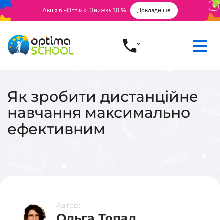
Акція в «Оптімі». Знижка 10 %
Докладніше
Як зробити дистанційне
навчання максимально
ефективним
Автор:
Ольга Топал