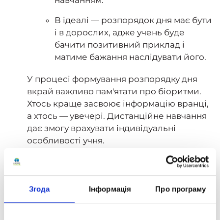
В ідеалі — розпорядок дня має бути
і в дорослих, адже учень буде
бачити позитивний приклад і
матиме бажання наслідувати його.
У процесі формування розпорядку дня
вкрай важливо пам'ятати про біоритми.
Хтось краще засвоює інформацію вранці,
а хтось — увечері. Дистанційне навчання
дає змогу врахувати індивідуальні
особливості учня.
3. Беріть активну участь у навчанні
дитини. При цьому важливо, щоб воно не
перетворювалося на втручання в
Згода
Інформація
Про програму
особистий та освітній простір:
спілкуйтеся з дитиною, цікавтеся