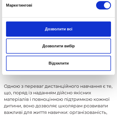
Маркетингові
Як бачимо, ефективність дистанційного
навчання значною мірою залежить від батьків.
Але не треба забувати й про роль самого
школяра.
Дозволити всі
Що потрібно робити
Дозволити вибір
учню, щоб збільшити
ефективність власної
Відхилити
освіти?
Одною з переваг дистанційного навчання є те,
що, поряд із наданням дійсно якісних
матеріалів і повноцінною підтримкою кожної
дитини, воно дозволяє школярам розвивати
важливі для життя навички: організованість,