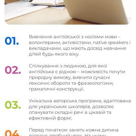
Вивчення англійської з носіями мови –
01.
волонтерами, активістами, native speakers і
викладачами, що мають досвід навчання
дітей будь-якого віку.
Спілкування з людиною, для якої
02.
англійська є рідною – можливість почути
природну вимову, вивчити сучасні
лексичні обороти та фразеологізми,
граматичні конструкції.
Унікальна авторська програма, адаптована
03.
для українських школярів, дозволяє
опанувати складні речі в цікавій та
ефективній формі.
Перед початком занять кожна дитина
04.
відвідує пробний урок. На ньому