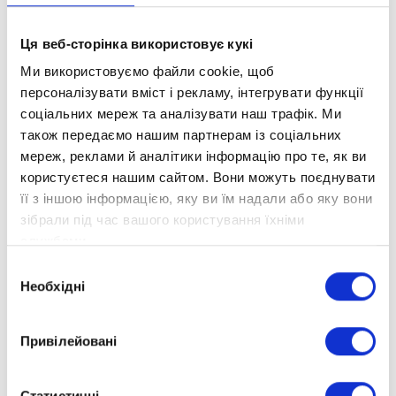
Ця веб-сторінка використовує кукі
Ми використовуємо файли cookie, щоб
персоналізувати вміст і рекламу, інтегрувати функції
соціальних мереж та аналізувати наш трафік. Ми
також передаємо нашим партнерам із соціальних
мереж, реклами й аналітики інформацію про те, як ви
користуєтеся нашим сайтом. Вони можуть поєднувати
її з іншою інформацією, яку ви їм надали або яку вони
зібрали під час вашого користування їхніми
службами.
Вибір
Необхідні
згоди
Адреса:
Пров. Тбіліський, буд. 4/10, оф. 117-А, м. Київ,
04116
Привілейовані
Телефони:
Статистичні