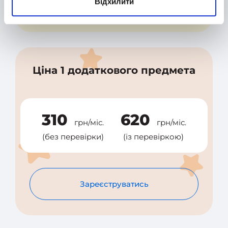
Зареєструватись
Відхилити
Ціна 1 додаткового предмета
310
620
грн/міс.
грн/міс.
(без перевірки)
(із перевіркою)
Зареєструватись