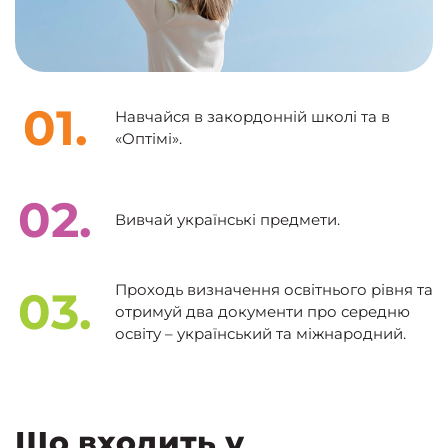
01.
Навчайся в закордонній школі та в
«Оптімі».
02.
Вивчай українські предмети.
Проходь визначення освітнього рівня та
03.
отримуй два документи про середню
освіту – український та міжнародний.
Що входить у