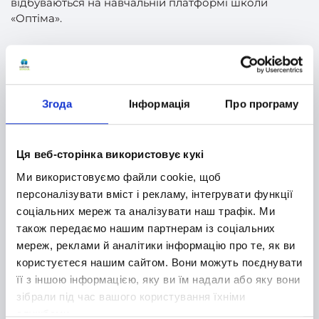
відбуваються на навчальній платформі школи
«Оптіма».
Учні проходитимуть матеріал, складатимуть тести та
контрольні роботи, які наші кваліфіковані вчителі
перевірятимуть і коментуватимуть.
Згода
Інформація
Про програму
Ця веб-сторінка використовує кукі
Ми використовуємо файли cookie, щоб
персоналізувати вміст і рекламу, інтегрувати функції
соціальних мереж та аналізувати наш трафік. Ми
також передаємо нашим партнерам із соціальних
мереж, реклами й аналітики інформацію про те, як ви
користуєтеся нашим сайтом. Вони можуть поєднувати
її з іншою інформацією, яку ви їм надали або яку вони
зібрали під час вашого користування їхніми
службами.