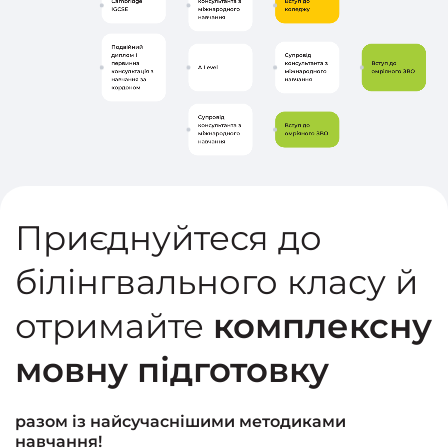
Cambridge
Вступ до
консультанта з
IGCSE
коледжу
міжнародного
навчання
Подвійний
диплом і
Супровід
первинна
консультанта з
Вступ до
A Level
консультація з
міжнародного
омріяного ЗВО
навчання за
навчання
кордоном
Супровід
Вступ до
консультанта з
омріяного ЗВО
міжнародного
навчання
Приєднуйтеся до
білінгвального класу й
отримайте
комплексну
мовну підготовку
разом із найсучаснішими методиками
навчання!