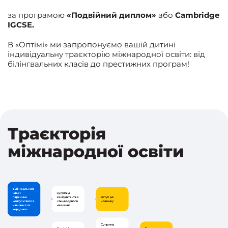
за програмою
«Подвійний диплом»
або
Cambridge
IGCSE.
В «Оптімі» ми запропонуємо вашій дитині
індивідуальну траєкторію міжнародної освіти: від
білінгвальних класів до престижних програм!
Траєкторія
міжнародної освіти
Білінгвальний
клас і
Супровід
первинна
консультанта з
Вступ до
консультація з
міжнародного
коледжу
навчання за
навчання
кордоном
Супровід