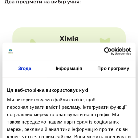
Два предмети на вибір учня:
Хімія
1 година на платформі англійською мовою + 1
Згода
Інформація
Про програму
година онлайн на тиждень за програмою
Cambridge IGCSE Chemistry FE2023.
Ця веб-сторінка використовує кукі
Ми використовуємо файли cookie, щоб
персоналізувати вміст і рекламу, інтегрувати функції
соціальних мереж та аналізувати наш трафік. Ми
також передаємо нашим партнерам із соціальних
мереж, реклами й аналітики інформацію про те, як ви
користуєтеся нашим сайтом. Вони можуть поєднувати