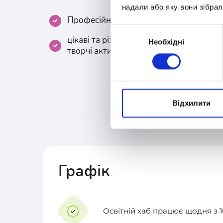
надали або яку вони зібрал
Професійний супровід протягом усього
Вибір
цікаві та різноманітні заняття: майстер
Необхідні
згоди
творчі активності.
Відхилити
Графік
Освітній хаб працює
щодня
з 1