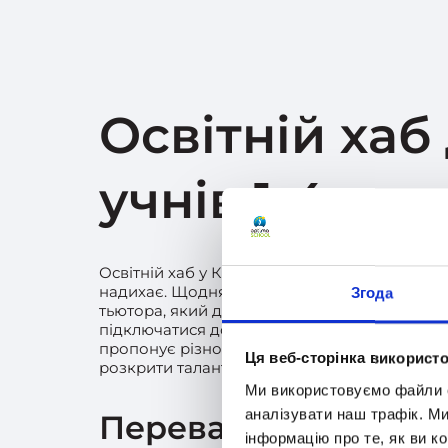
Освітній хаб
учнів 1-4 кла
Освітній хаб у Києві – це безпечне середовищ
надихає. Щодня діти навчаються в супровод
Згода
тьютора, який допомагає їм орієнтуватися в 
підключатися до онлайн-уроків, пояснює но
пропонує різноманітні активності, свята та 
Ця веб-сторінка використо
розкрити таланти вашої дитини.
Ми використовуємо файли co
аналізувати наш трафік. М
Переваги
інформацію про те, як ви к