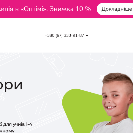
кція в «Оптімі». Знижка 10 %
Докладніше
ори
б для учнів 1-4
ечному