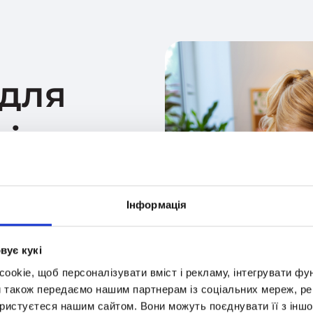
 для
сів
е для учнів 1-4 класів, яке
і професійного вчителя-
Інформація
розкладі занять і
вий матеріал. Хаб також
конкурси, які допоможуть
вує кукі
okie, щоб персоналізувати вміст і рекламу, інтегрувати фу
и також передаємо нашим партнерам із соціальних мереж, ре
ористуєтеся нашим сайтом. Вони можуть поєднувати її з іншо