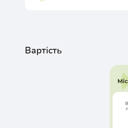
Вартість
Мі
В