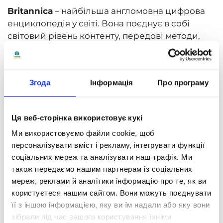
Britannica
– найбільша англомовна цифрова
енциклопедія у світі. Вона поєднує в собі
світовий рівень контенту, передові методи,
дизайн і технології, які отримали міжнародне
визнання. Енциклопедію використовують
школи, університети, бібліотеки, уряди,
Згода
Інформація
Про програму
міністерства освіти й понад 150 мільйонів
учнів у понад 100 країнах світу.
Тепер і наші учні матимуть можливість
Ця веб-сторінка використовує кукі
скористатися найкращим освітнім контентом!
Ми використовуємо файли cookie, щоб
Вже на початку наступного навчального року
персоналізувати вміст і рекламу, інтегрувати функції
ці матеріали будуть доступні для навчання в
соціальних мереж та аналізувати наш трафік. Ми
білінгвальних (українсько-англійських) класах
також передаємо нашим партнерам із соціальних
нашої школи й використовуватимуться для
мереж, реклами й аналітики інформацію про те, як ви
поглибленого вивчення англійської мови.
користуєтеся нашим сайтом. Вони можуть поєднувати
її з іншою інформацією, яку ви їм надали або яку вони
Згодом «
Оптіма
» разом з
Britannica
планують
зібрали під час вашого користування їхніми