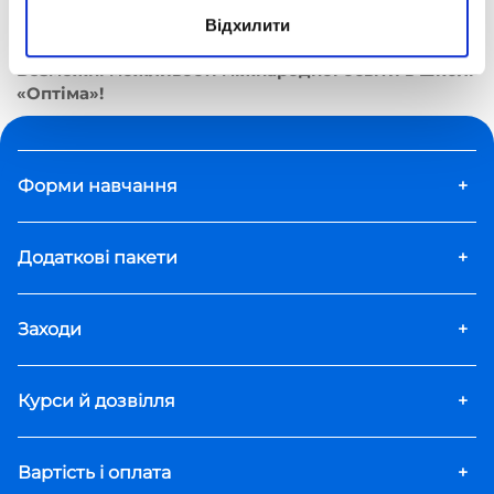
Дистанційна школа «Оптіма»
Блог Optima School про освіту, навчання та розвиток
Відхилити
дітей
Безмежні можливості міжнародної освіти в школі
«Оптіма»!
Форми навчання
+
Додаткові пакети
+
Заходи
+
Курси й дозвілля
+
Вартість і оплата
+