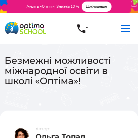
Акція в «Оптімі». Знижка 10 %
Докладніше
Безмежні можливості
міжнародної освіти в
школі «Оптіма»!
Автор:
Ольга Топал