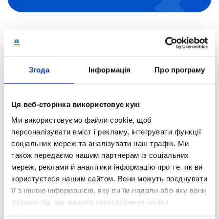
Як замовити
Згода
Інформація
Про програму
послугу?
Ця веб-сторінка використовує кукі
Ми використовуємо файли cookie, щоб
Крок 1
персоналізувати вміст і рекламу, інтегрувати функції
соціальних мереж та аналізувати наш трафік. Ми
Зателефонуйте нам
також передаємо нашим партнерам із соціальних
Для того, щоб забрати документи зі своєї старої
мереж, реклами й аналітики інформацію про те, як ви
школи, вам необхідно надати довідку зі школи, в яку
користуєтеся нашим сайтом. Вони можуть поєднувати
ви збираєтеся переходити. «Оптіма» надає цей
її з іншою інформацією, яку ви їм надали або яку вони
документ на першу вимогу.
зібрали під час вашого користування їхніми
службами.