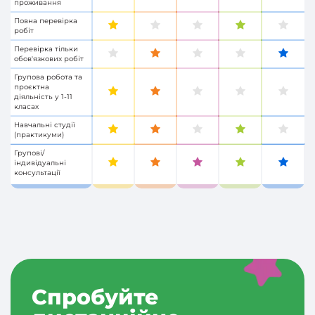
проживання
Повна перевірка
робіт
Перевірка тільки
обов'язкових робіт
Групова робота та
проєктна
діяльність у 1-11
класах
Навчальні студії
(практикуми)
Групові/
індивідуальні
консультації
Спробуйте