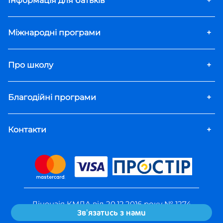
Інформація для батьків
+
екстерном може допомогти:
вчитися у власному темпі, незважаючи
Міжнародні програми
+
на графіки, контрольні роботи та
виконання домашніх завдань;
мати достатньо часу для повноцінного
Про школу
+
та гармонійного розвитку, відвідування
гуртків, секцій, змагань, літературних
клубів, майстеркласів тощо;
Благодійні програми
+
приділити достатньо уваги підготовці
до важливих екзаменів (як
обов’язкових тестів – ДПА чи ЗНО, так і
Контакти
+
додаткових, наприклад, з іноземної
мови);
бути завжди на зв’язку з друзями та
близькими, не втрачати власне
дитинство!
Таким чином можна сказати, що екстернат –
це однозначно хороший варіант для
Ліцензія КМДА від 20.12.2016 року № 1274
«Оптіма» на
Education.ua
Звʼязатись з нами
багатьох школярів. А найкращий варіант