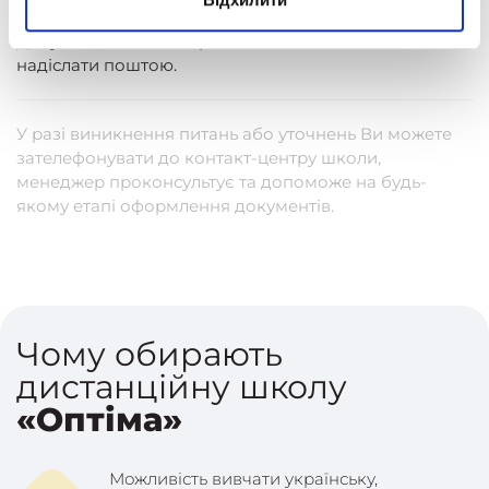
справу вашої дитини необхідно подати до «Оптіми».
Документи можна передати особисто в Києві чи
надіслати поштою.
У разі виникнення питань або уточнень Ви можете
зателефонувати до контакт-центру школи,
менеджер проконсультує та допоможе на будь-
якому етапі оформлення документів.
Чому обирають
дистанційну школу
«Оптіма»
Можливість вивчати українську,