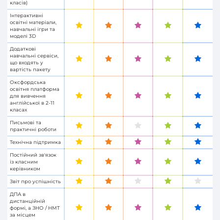
класів)
Інтерактивні
освітні матеріали,
навчальні ігри та
моделі 3D
Додаткові
навчальні сервіси,
що входять у
вартість пакету
Оксфордська
освітня платформа
для вивчення
англійської в 2-11
класах
Письмові та
практичні роботи
Технічна підтримка
Постійний зв'язок
із класним
керівником
Звіт про успішність
ДПА в
дистанційній
формі, а ЗНО / НМТ
за місцем