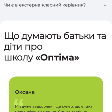
Чи є в екстерна класний керівник?
+
Що думають батьки та
діти про
школу
«Оптіма»
Оксана
Ми дуже задоволені! Це супер, що є така