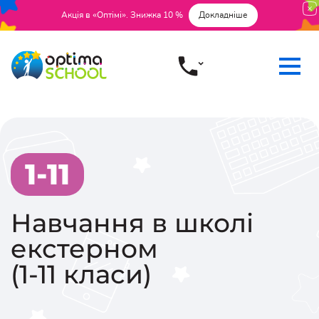
Акція в «Оптімі». Знижка 10 %
Докладніше
1-11
Навчання в школі
екстерном
(1-11 класи)