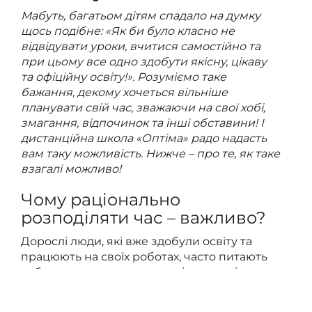
Мабуть, багатьом дітям спадало на думку
щось подібне: «Як би було класно не
відвідувати уроки, вчитися самостійно та
при цьому все одно здобути якісну, цікаву
та офіційну освіту!». Розуміємо таке
бажання, декому хочеться вільніше
планувати свій час, зважаючи на свої хобі,
змагання, відпочинок та інші обставини! І
дистанційна школа «Оптіма» радо надасть
вам таку можливість. Нижче – про те, як таке
взагалі можливо!
Чому раціонально
розподіляти час – важливо?
Дорослі люди, які вже здобули освіту та
працюють на своїх роботах, часто питають
себе, чому вони в дитинстві не приділили
достатньо часу своїм захопленням,
здобуттю нових цікавих знань і навичок,