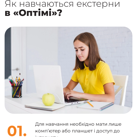
Як навчаються екстерни
в «Оптімі»?
Для навчання необхідно мати лише
01.
комп’ютер або планшет і доступ до