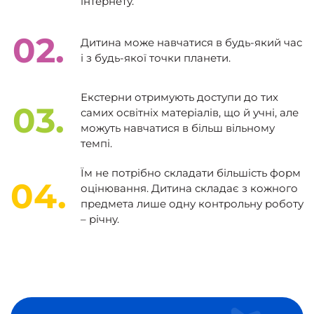
інтернету.
02.
Дитина може навчатися в будь-який час
і з будь-якої точки планети.
Екстерни отримують доступи до тих
03.
самих освітніх матеріалів, що й учні, але
можуть навчатися в більш вільному
темпі.
Їм не потрібно складати більшість форм
04.
оцінювання. Дитина складає з кожного
предмета лише одну контрольну роботу
– річну.