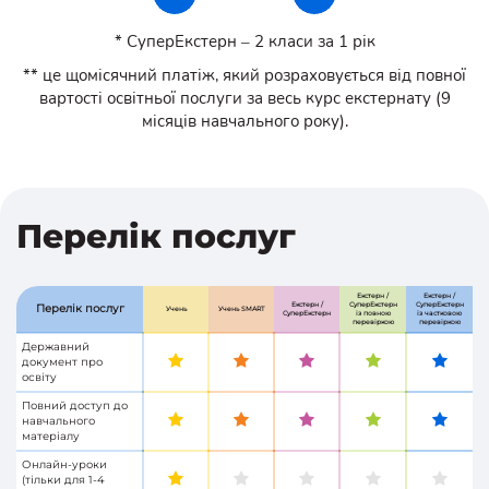
* СуперЕкстерн – 2 класи за 1 рік
** це щомісячний платіж, який розраховується від повної
вартості освітньої послуги за весь курс екстернату (9
місяців навчального року).
Перелік послуг
Екстерн /
Екстерн /
Екстерн /
СуперЕкстерн
СуперЕкстерн
Перелік послуг
Учень
Учень SMART
СуперЕкстерн
із повною
із частковою
перевіркою
перевіркою
Державний
документ про
освіту
Повний доступ до
навчального
матеріалу
Онлайн-уроки
(тільки для 1-4