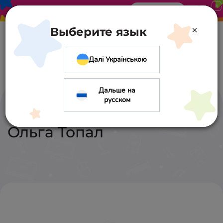
Акция в «Оптиме». Скидка 10%
Узнать больше
×
Выберите язык
Далі Українською
Дальше на
русском
Ольга
Топал