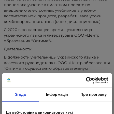
принимала участие в пилотном проекте по
внедрению электронных учебников в учебно-
воспитательном процессе, разрабатывала уроки
комбинированного типа (очно-дистанционные).
С 2020 г. по настоящее время – учительница
украинского языка и литературы в ООО «Центр
образования "Оптима"».
Деятельность:
В должности учительницы украинского языка и
классного руководителя в ООО «Центр образования
"Оптима"» осуществляю образовательную
деятельность по следующим направлениям:
работаю в творческой группе по созданию учебного
контента разных форматов (видео, графические
элементы, текстовая часть): разрабатываю уроки,
Згода
Інформація
Про програму
практические упражнения, создаю наглядные
материалы (учебные схемы, таблицы, тематические
карты);
Ця веб-сторінка використовує кукі