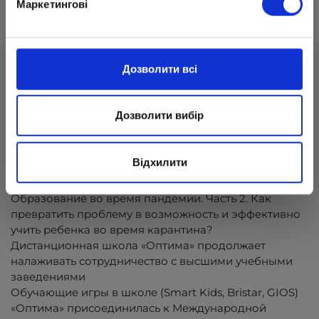
Маркетингові
Дозволити всі
Статті автора
Дозволити вибір
Что лучше: дистанционное обучение или
Відхилити
традиционная школа?
Почему дети не хотят идти в школу: младшие классы
Образование во время пандемии. Часть 2. Как
превратить проблему в возможность и эффективно
учить ребенка во время карантина?
Дистанционная школа «Оптима» продолжает
налаживать сотрудничество с высшими учебными
заведениями
Обучающие игры в школе (Smart Kids, Bristar, GIOS)
«Оптима» присоединилась к Международной