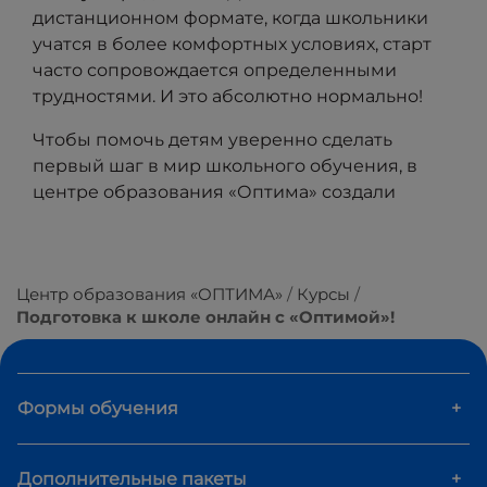
дистанционном формате, когда школьники
учатся в более комфортных условиях, старт
часто сопровождается определенными
трудностями. И это абсолютно нормально!
Чтобы помочь детям уверенно сделать
первый шаг в мир школьного обучения, в
центре образования «Оптима» создали
программу онлайн-подготовки к школе.
Она направлена не только на максимально
органичную и легкую адаптацию к первому
Центр образования «ОПТИМА»
Курсы
классу, но и на комплексное, всестороннее
Подготовка к школе онлайн с «Оптимой»!
развитие дошкольников. Рассказываем об
этой уникальной возможности.
Почему важно с
Формы обучения
+
детства внедрять
обучение онлайн?
Дополнительные пакеты
+