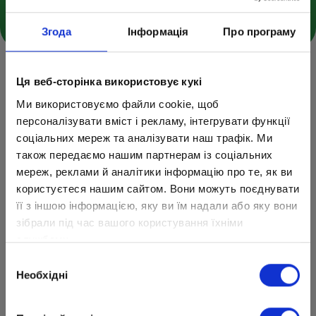
Доступ к интернету
Згода
Інформація
Про програму
Ця веб-сторінка використовує кукі
Наши преимущества
Ми використовуємо файли cookie, щоб
персоналізувати вміст і рекламу, інтегрувати функції
соціальних мереж та аналізувати наш трафік. Ми
Дошкольники сформируют базовые черты
також передаємо нашим партнерам із соціальних
личности, такие как самостоятельность,
мереж, реклами й аналітики інформацію про те, як ви
ответственность и креативность.
користуєтеся нашим сайтом. Вони можуть поєднувати
її з іншою інформацією, яку ви їм надали або яку вони
зібрали під час вашого користування їхніми
службами.
Вибір
Необхідні
Методика обучения «Играй и учись» сочетает
згоди
игровые техники с эффективными
образовательными подходами, гарантируя быстрое