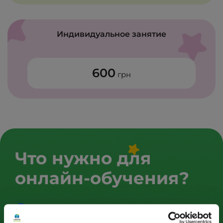
Индивидуальное занятие
600
грн
Что нужно для
онлайн-обучения?
Смартфон, планшет или ноутбук