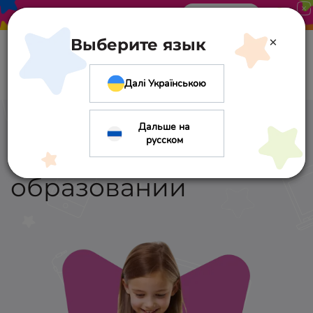
Акция в «Оптиме». Скидка 10%
Узнать больше
×
Выберите язык
Далі Українською
Дальше на
русском
О дистанционном
образовании