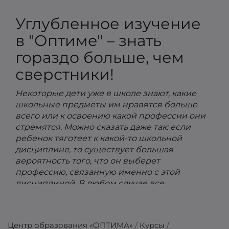
Углубленное изучение
в "Оптиме" – знать
гораздо больше, чем
сверстники!
Некоторые дети уже в школе знают, какие
школьные предметы им нравятся больше
всего или к освоению какой профессии они
стремятся. Можно сказать даже так: если
ребенок тяготеет к какой-то школьной
дисциплине, то существует большая
вероятность того, что он выберет
профессию, связанную именно с этой
дисциплиной. В любом случае все
предметы в школах изучаются на
одинаковом уровне, утвержденном
Министерством образования и науки
Центр образования «ОПТИМА»
Курсы
Украины. А если ребенок хочет больше