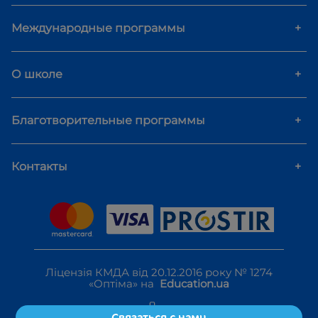
Авторские материалы.
Мы создали
много образовательного контента для
Международные программы
+
того, чтобы глубже и понятнее
объяснить школьникам предметы.
Удобство.
Дистанционное
О школе
+
образование позволяет изучать
материал, когда вам удобно, на
учебной платформе школы.
Благотворительные программы
+
С нашим подходом ребенок сможет
гораздо глубже, чем сверстники,
Контакты
+
разобраться в математике и английском
языке. Это станет незаурядным импульсом
для подготовки к ЗНО и поступления в
желанное учебное заведение!
Станьте гуру математики!
Ліцензія КМДА від 20.12.2016 року № 1274
Наш подход, о котором говорилось выше,
«Оптіма» на
Education.ua
имеет решающее значение для детей.
Однако мы уверены, что вам важно знать
Связаться с нами