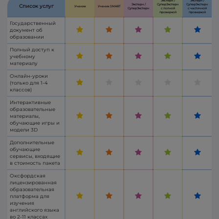
Экстерн /
Экстерн /
Экстерн /
СуперЭкстерн
СуперЭкстерн
Список услуг
Ученик
Ученик SMART
СуперЭкстерн
с полной
с частичной
проверкой
проверкой
Государственный
документ об
образовании
Полный доступ к
учебному
материалу
Онлайн-уроки
(только для 1-4
классов)
Интерактивные
образовательные
материалы,
обучающие игры и
модели 3D
Дополнительные
обучающие
сервисы, входящие
в стоимость пакета
Оксфордская
лицензированная
образовательная
платформа для
изучения
английского языка
во 2-11 классах