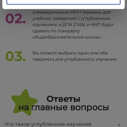
учебными программами,
утвержденными МОН Украины для
02.
учебных заведений с углубленным
изучением, а ДПА (ГИА) и НМТ будут
сдавать по стандарту
общеобразовательной школы.
03.
Вы можете выбрать один или оба
предмета для углубленного изучения.
Ответы
на главные вопросы
Что такое углубленное изучение
+