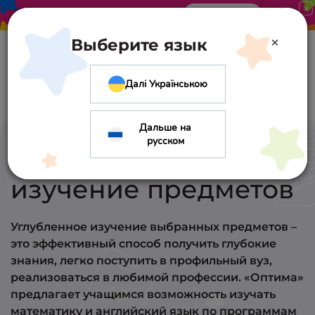
Акция в «Оптиме». Скидка 10%
Узнать больше
×
Выберите язык
Далі Українською
Дальше на
русском
Углубленное
изучение предметов
Углубленное изучение выбранных предметов –
это эффективный способ получить глубокие
знания, легко поступить в профильный вуз,
реализоваться в любимой профессии. «Оптима»
предлагает учащимся возможность изучать
математику и английский язык по программам