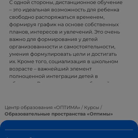
С одной стороны, дистанционное обучение
– это идеальная возможность для ребенка
свободно распоряжаться временем,
формируя график на основе собственных
планов, интересов и увлечений. Это очень
важно для формирования у детей
организованности и самостоятельности,
умения формулировать цели и достигать
их. Кроме того, социализация в школьном
возрасте – важнейший элемент
полноценной интеграции детей в
общество. Рассказываем вам об одной из
программ развития и социализации для
учеников дистанционной школы «Оптима»
– образовательных пространствах для
Центр образования «ОПТИМА»
Курсы
детей!
Образовательные пространства «Оптимы»
Важно совмещать