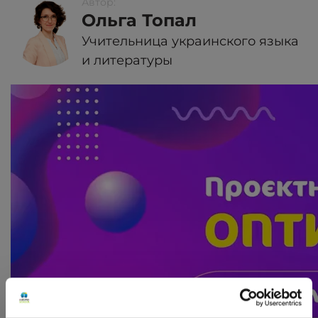
Автор:
Ольга Топал
Учительница украинского языка
и литературы