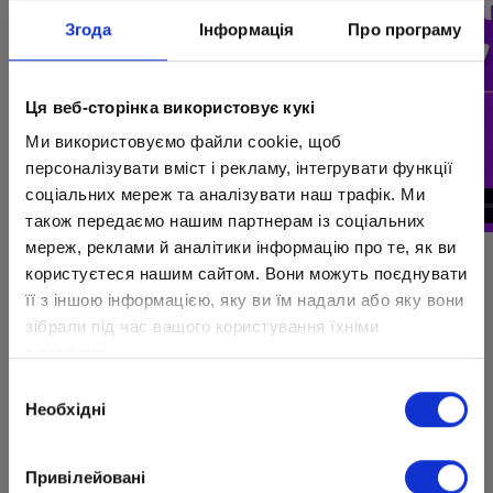
Згода
Інформація
Про програму
Ця веб-сторінка використовує кукі
Ми використовуємо файли cookie, щоб
персоналізувати вміст і рекламу, інтегрувати функції
соціальних мереж та аналізувати наш трафік. Ми
також передаємо нашим партнерам із соціальних
мереж, реклами й аналітики інформацію про те, як ви
Проектная деятельность учеников 6 класса
користуєтеся нашим сайтом. Вони можуть поєднувати
невероятно интересна. Они исследовали
її з іншою інформацією, яку ви їм надали або яку вони
клетки и их действие в жизни.
зібрали під час вашого користування їхніми
службами.
Ученики создавали свои клетки на бумаге,
Вибір
из подручных материалов, и изучали, как
Необхідні
згоди
работает клетка и ее разновидности.
Дети слаженно работали в командах и
Привілейовані
создали яркое видео для своей проектной