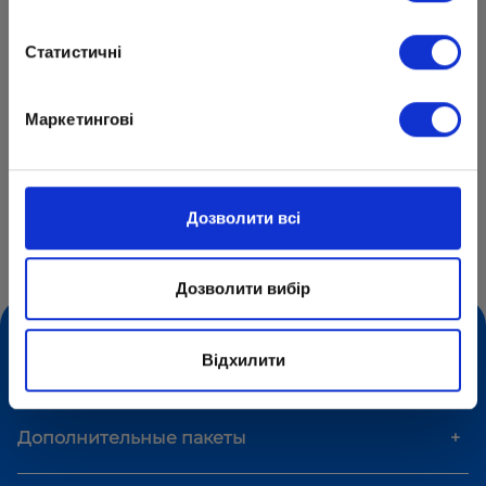
работы.
Статистичні
Гордимся нашими ОПТИМистами!
Маркетингові
Центр образования «ОПТИМА»
Блог Optima School об образовании, обучении и
Дозволити всі
развитии детей
Проектная деятельность. Шестиклассники-
ОПТИМисты исследуют мир!
Дозволити вибір
Відхилити
Формы обучения
+
Дополнительные пакеты
+