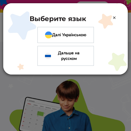
Акция в «Оптиме». Скидка 10%
Узнать больше
×
Выберите язык
Далі Українською
Каникулы,
Дальше на
расписание
русском