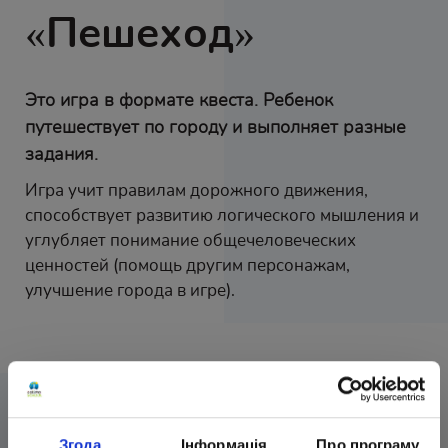
«Пешеход»
Это игра в формате квеста. Ребенок
путешествует по городу и выполняет разные
задания.
Игра учит правилам дорожного движения,
способствует развитию логического мышления и
углубляет понимание общечеловеческих
ценностей (помощь другим персонажам,
улучшение города в игре).
Згода
Інформація
Про програму