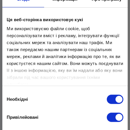
Ця веб-сторінка використовує кукі
Ми використовуємо файли cookie, щоб
персоналізувати вміст і рекламу, інтегрувати функції
соціальних мереж та аналізувати наш трафік. Ми
також передаємо нашим партнерам із соціальних
мереж, реклами й аналітики інформацію про те, як ви
користуєтеся нашим сайтом. Вони можуть поєднувати
її з іншою інформацією, яку ви їм надали або яку вони
зібрали під час вашого користування їхніми
Игра
службами.
Вибір
«Матемагия»
Необхідні
згоди
Привілейовані
Цель игры – спасти волшебный мир от
монстров. Для спасения игрок должен