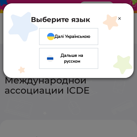
Акция в «Оптиме». Скидка 10%
Узнать больше
×
Выберите язык
Далі Українською
Дальше на
«Оптима»
русском
присоединилась к
Международной
ассоциации ICDE