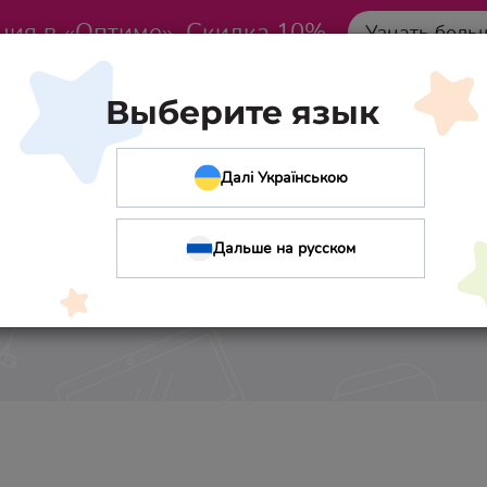
ция в «Оптиме». Скидка 10%
Узнать боль
Выберите язык
Далі Українською
Дальше на русском
 в школе (Smart Kids,