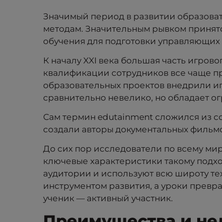
Значимый период в развитии образовате
методам. Значительным рывком принято
обучения для подготовки управляющих
К началу XXI века большая часть игров
квалификации сотрудников все чаще пр
образовательных проектов внедрили иг
сравнительно невелико, но обладает 
Сам термин edutainment сложился из со
создали авторы документальных фильмов 
До сих пор исследователи по всему ми
ключевые характеристики такому подх
аудитории и используют всю широту те
инструментом развития, а уроки превр
ученик — активный участник.
Преимущества и не