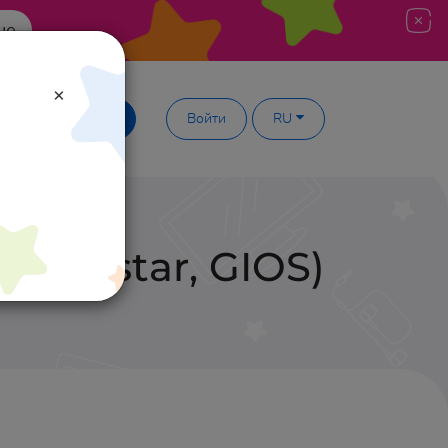
ше
×
Демодоступ
Войти
RU
 Bristar, GIOS)