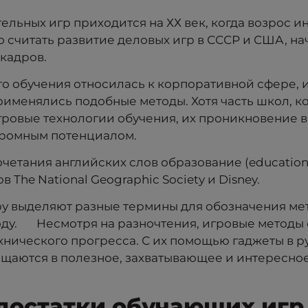
льных игр приходится на ХХ век, когда возрос и
 считать развитие деловых игр в СССР и США, н
 кадров.
ого обучения относилась к корпоративной сфере,
именялись подобные методы. Хотя часть школ, к
ровые технологии обучения, их проникновение в
огромным потенциалом.
четания английских слов образование (education) 
The National Geographic Society и Disney.
ру выделяют разные термины для обозначения мет
оду. Несмотря на разночтения, игровые методы
хнического прогресса. С их помощью гаджеты в 
ащаются в полезное, захватывающее и интересн
достатки обучающих игр