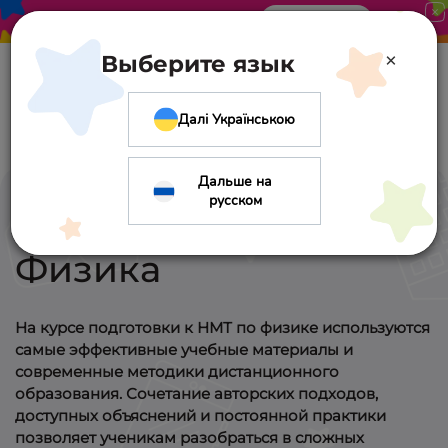
Акция в «Оптиме». Скидка 10%
Узнать больше
×
Выберите язык
Далі Українською
Дальше на
русском
Подготовка к НМТ.
Физика
На курсе подготовки к НМТ по физике используются
самые эффективные учебные материалы и
современные методики дистанционного
образования. Сочетание авторских подходов,
доступных объяснений и постоянной практики
позволяет ученикам разобраться в сложных