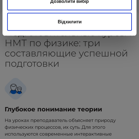
Дозволити вибір
Відхилити
Подготовительные курсы к
НМТ по физике: три
составляющие успешной
подготовки
Глубокое понимание теории
На уроках преподаватель объясняет природу
физических процессов, их суть. Для этого
используются современные интерактивные