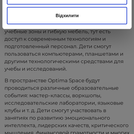
Space
Відхилити
Пространство включает разнообразные
учебные зоны и гибкую мебель, тут есть
доступ к современным технологиям и
подготовленный персонал. Дети смогут
пользоваться компьютерами, планшетами и
другими технологическими средствами для
учебы и исследований.
В пространстве Optima Space будут
проводиться различные образовательные
события: мастер-классы, воркшопы,
исследовательские лаборатории, языковые
клубы и т. д. Дети смогут участвовать в
занятиях по развитию эмоционального
интеллекта, лидерских качеств, критического
мышления, финансовой грамотности и многих