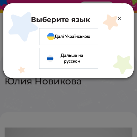
Акция в «Оптиме». Скидка 10%
Узнать больше
×
Выберите язык
Далі Українською
Дальше на
русском
Юлия
Новикова