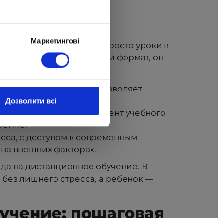
 формат
Маркетингові
рма обучения — это не просто уроки в
енок переходит на такой формат, он
сваивать материал. Это позволяет
рот.
Дозволити всі
колы — это важный элемент учебного
темпе.
есса, с доступом к современным
 на внешних факторах.
да на дистанционное обучение. В
о без лишнего стресса, а ребенок —
бучение: пошаговая