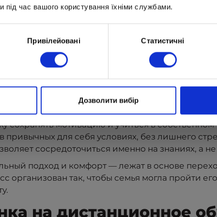
и під час вашого користування їхніми службами.
ыбирают дистанционный
Привілейовані
Статистичні
детали, важно понять главное: дистанционная фо
оценную образовательную экосистему. Когда реб
тв:
в то время, когда ему легче сосредоточиться и у
сс под реальный ритм жизни ребенка, а не наобо
Дозволити вибір
а и помощь преподавателей и представителей ш
у сохранять мотивацию и учиться в собственном 
в привычных для себя условиях, без лишнего стр
воляет сосредоточиться именно на знаниях, а не
льный подход и комфорт — лежат в основе перехо
сс организован так, чтобы семья могла пройти ег
у.
нка на дистанционное о