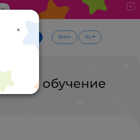
ше
×
Демодоступ
Войти
RU
ионное обучение