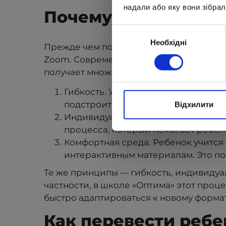
надали або яку вони зібрал
Почему родители в
Вибір
Необхідні
згоди
Прежде чем погрузиться в процедурные 
Zoom. Современные школы создают полн
получает множество важных преимущес
Гибкость. Ученик может заниматься 
подстроить образовательный проце
Відхилити
Индивидуальный подход. Поддержк
процесса, который помогает ребенк
Комфортная среда. Ребенок учится 
интерактивным материалам. Это поз
Те же принципы — гибкость, индивидуа
частности, в школе «Оптима» этот проце
быстро адаптироваться к новому формат
Как перевести ребе