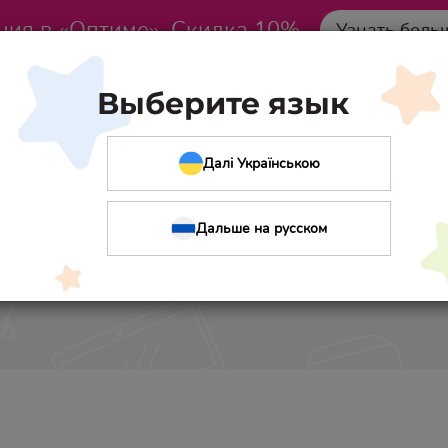
ция в «Оптиме». Скидка 10%
Узнать боль
Выберите язык
Далі Українською
Дальше на русском
ребенка на дистанц