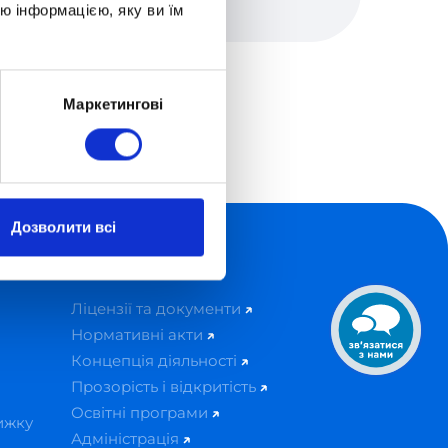
ю інформацією, яку ви їм
Маркетингові
Дозволити всі
Про школу
Ліцензії та документи
Нормативні акти
Концепція діяльності
Прозорість і відкритість
Освітні програми
ижку
Адміністрація