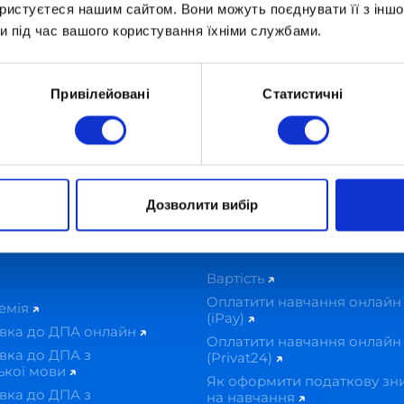
ористуєтеся нашим сайтом. Вони можуть поєднувати її з іншо
и під час вашого користування їхніми службами.
Привілейовані
Статистичні
цензований польський ліцей Optima High School
Дозволити вибір
 й дозвілля
Вартість і оплата
Вартість
Оплатити навчання онлайн
демія
(iPay)
овка до ДПА онлайн
Оплатити навчання онлайн
вка до ДПА з
(Privat24)
ької мови
Як оформити податкову зн
вка до ДПА з
на навчання