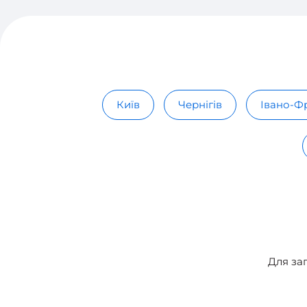
Київ
Чернігів
Івано-Ф
Для за