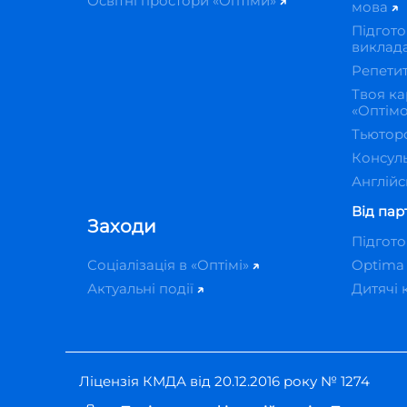
Освітні простори «Оптіми»
мова
Підгото
виклад
Репети
Твоя ка
«Оптім
Тьютор
Консуль
Англійс
Від пар
Заходи
Підгот
Соціалізація в «Оптімі»
Optima
Актуальні події
Дитячі 
Ліцензія КМДА від 20.12.2016 року № 1274