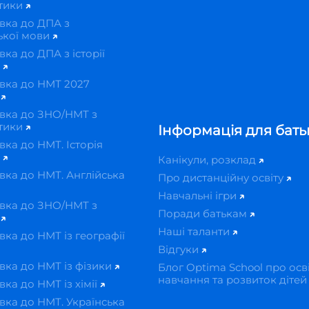
тики
вка до ДПА з
ької мови
вка до ДПА з історії
и
вка до НМТ 2027
н
вка до ЗНО/НМТ з
тики
Інформація для бать
вка до НМТ. Історія
и
Канікули, розклад
вка до НМТ. Англійська
Про дистанційну освіту
Навчальні ігри
вка до ЗНО/НМТ з
Поради батькам
ї
Наші таланти
вка до НМТ із географії
Відгуки
вка до НМТ із фізики
Блог Optima School про осві
навчання та розвиток діте
вка до НМТ із хімії
вка до НМТ. Українська