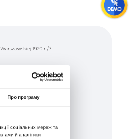
Warszawskiej 1920 r./7
ool.pl
Про програму
hschool.pl
нкції соціальних мереж та
клами й аналітики