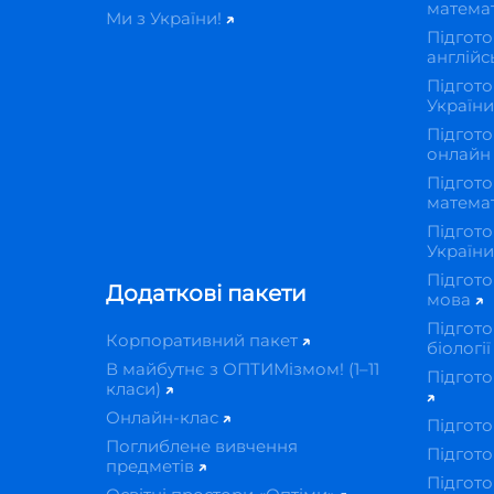
матема
Ми з України!
Підгото
англійс
Підгото
Україн
Підгото
онлай
Підгото
матема
Підгото
Україн
Підгото
Додаткові пакети
мова
Підгото
Корпоративний пакет
біологі
В майбутнє з ОПТИМізмом! (1–11
Підгото
класи)
Онлайн-клас
Підгото
Поглиблене вивчення
Підгото
предметів
Підгото