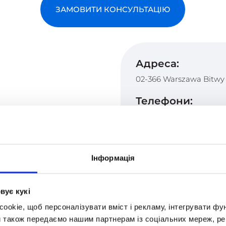
ЗАМОВИТИ КОНСУЛЬТАЦІЮ
Адреса:
02-366 Warszawa Bitwy 
Телефони:
+48 579 777 111
Пошта:
office@optimahighsch
Інформація
Маркетинг:
вує кукі
marketing@optimahig
okie, щоб персоналізувати вміст і рекламу, інтегрувати фу
и також передаємо нашим партнерам із соціальних мереж, ре