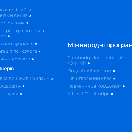
вка до НМТ із
ачами вишів
тор онлайн
р’єрна траєкторія з
ою»
ський супровід
Міжнародні програ
тація психолога
Cambridge International в
ька з носіями
«Оптімі»
тнерів
Подвійний диплом
овка до школи онлайн
Білінгвальний клас
 Academy
Навчання за кордоном
канікули
A Level Cambridge