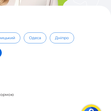
ницький
Одеса
Дніпро
 формою