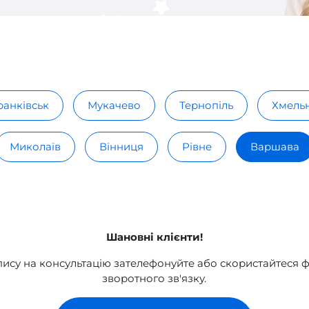
ранківськ
Мукачево
Тернопіль
Хмель
Миколаїв
Вінниця
Рівне
Варшава
Шановні клієнти!
пису на консультацію зателефонуйте або скористайтеся
зворотного зв'язку.