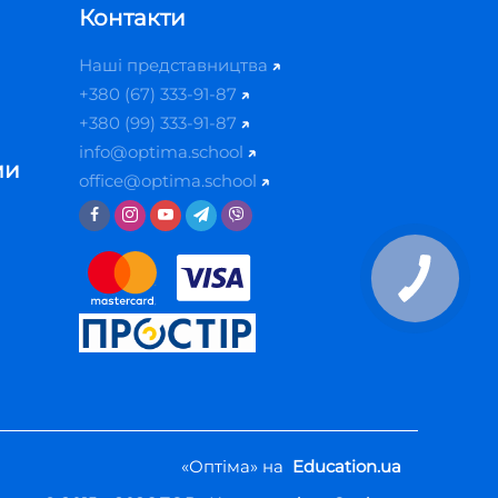
Контакти
Наші представництва
+380 (67) 333-91-87
+380 (99) 333-91-87
info@optima.school
ми
office@optima.school
«Оптіма» на
Education.ua