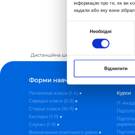
інформацію про те, як ви к
надали або яку вони зібрал
Вибір
Необхідні
згоди
Дистанційна школа «Оптіма»
Контакти
Лі
Відхилити
Форми навчання
Курси
Початкові класи (1-4)
Курси
Середні класи (5-9)
IT-Ака
Старші класи (10-11)
Підгот
Екстерн (1-11)
Підгото
українс
Слухач (1-11)
Підгото
Визначення освітнього рівня