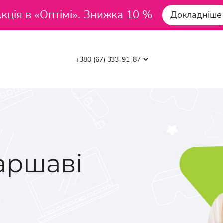
кція в «Оптімі». Знижка 10 %
Докладніше
аршаві