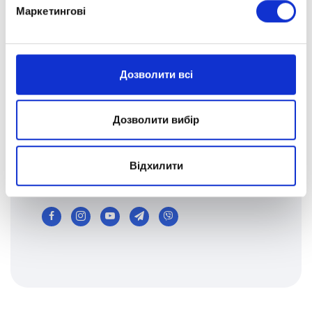
Маркетингові
Телефони:
+380 (67) 176-91-35
Дозволити всі
Пошта:
mykolaiv@optima.school
Дозволити вибір
Маркетинг:
marketing@optima.school
Відхилити