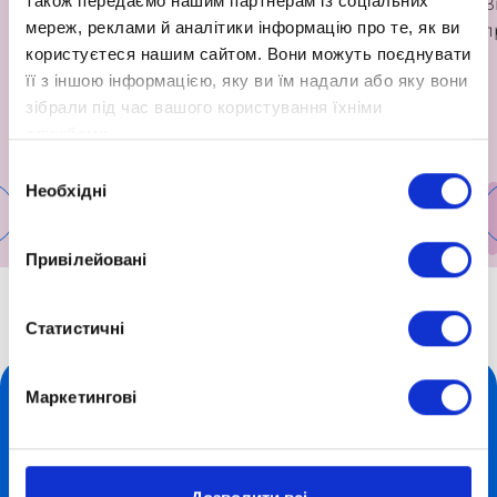
також передаємо нашим партнерам із соціальних
В
мереж, реклами й аналітики інформацію про те, як ви
п
користуєтеся нашим сайтом. Вони можуть поєднувати
її з іншою інформацією, яку ви їм надали або яку вони
зібрали під час вашого користування їхніми
службами.
Вибір
Необхідні
згоди
Детальніше
Привілейовані
Статистичні
Маркетингові
Форми навчання
+