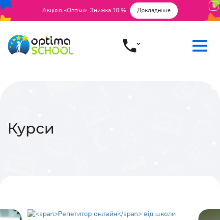
Акція в «Оптімі». Знижка 10 %
Докладніше
Курси