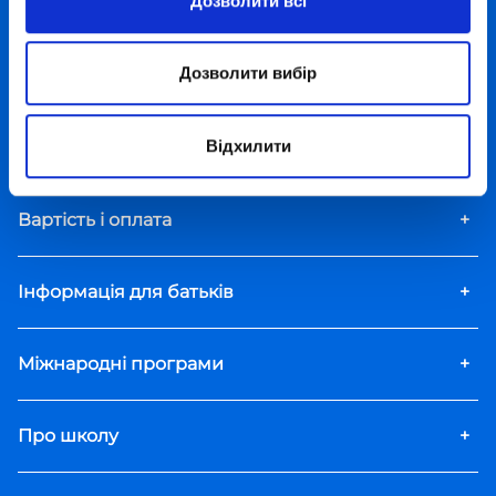
Дозволити всі
Додаткові пакети
+
Дозволити вибір
Заходи
+
Відхилити
Курси й дозвілля
+
Вартість і оплата
+
Інформація для батьків
+
Міжнародні програми
+
Про школу
+