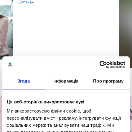
Згода
Інформація
Про програму
Ця веб-сторінка використовує кукі
7
Репетитор онлайн
від
А
Ми використовуємо файли cookie, щоб
школи «Оптіма»
п
персоналізувати вміст і рекламу, інтегрувати функції
соціальних мереж та аналізувати наш трафік. Ми