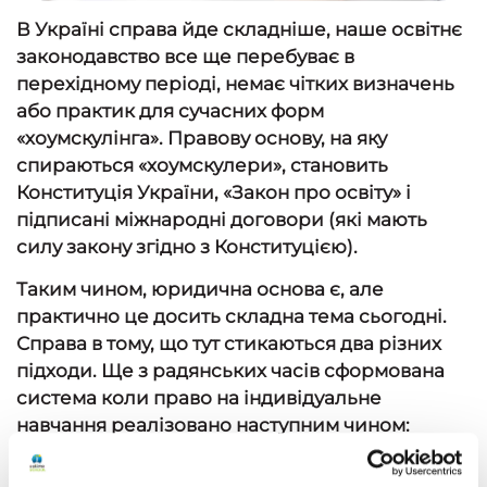
В Україні справа йде складніше, наше освітнє
законодавство все ще перебуває в
перехідному періоді, немає чітких визначень
або практик для сучасних форм
«хоумскулінга». Правову основу, на яку
спираються «хоумскулери», становить
Конституція України, «Закон про освіту» і
підписані міжнародні договори (які мають
силу закону згідно з Конституцією).
Таким чином, юридична основа є, але
практично це досить складна тема сьогодні.
Справа в тому, що тут стикаються два різних
підходи. Ще з радянських часів сформована
система коли право на індивідуальне
навчання реалізовано наступним чином:
Надомне або індивідуальне навчання -