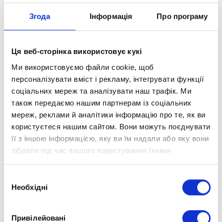
коли учень за медичними підставами не
може відвідувати школу. Але навіть в
Згода
Інформація
Про програму
цьому випадку він залишається
приписаний до загальноосвітнього
Ця веб-сторінка використовує кукі
закладу, до нього додому приходять
викладачі цієї ж школи. Фактично, така
Ми використовуємо файли cookie, щоб
практика є державним репетиторством.
персоналізувати вміст і рекламу, інтегрувати функції
Екстернат - спеціальна форма навчання,
соціальних мереж та аналізувати наш трафік. Ми
яка передбачає більш вільне відвідування
також передаємо нашим партнерам із соціальних
школи, на підставі випередження або
мереж, реклами й аналітики інформацію про те, як ви
критичних відставань по шкільній
користуєтеся нашим сайтом. Вони можуть поєднувати
її з іншою інформацією, яку ви їм надали або яку вони
програмі. При цьому, такий висновок
зібрали під час вашого користування їхніми
може дати тільки спеціально сформована
службами.
комісія.
Вибір
В результаті, щоб отримати право на
Необхідні
згоди
індивідуальне навчання необхідно докласти
чимало зусиль, пройти спеціальну комісію
Привілейовані
(медичну або освітню), знайти школу яка буде