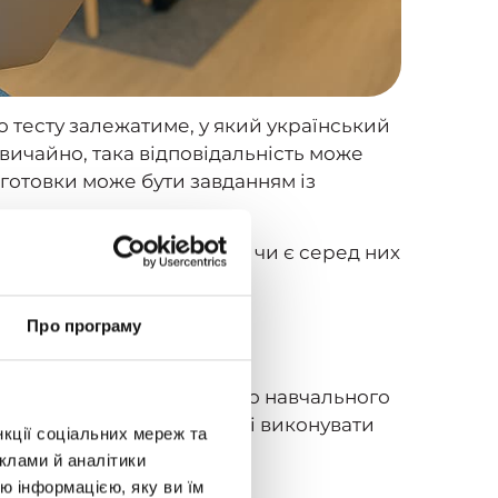
о тесту залежатиме, у який український
вичайно, така відповідальність може
ідготовки може бути завданням із
 та спробуємо визначити, чи є серед них
Про програму
деоуроків, тестів та іншого навчального
іал з усіх предметів НМТ і виконувати
нкції соціальних мереж та
клами й аналітики
ю інформацією, яку ви їм