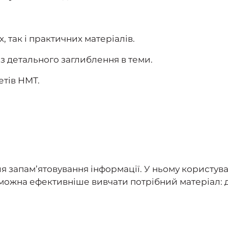
 так і практичних матеріалів.
з детального заглиблення в теми.
етів НМТ.
я запам’ятовування інформації. У ньому користува
можна ефективніше вивчати потрібний матеріал: д