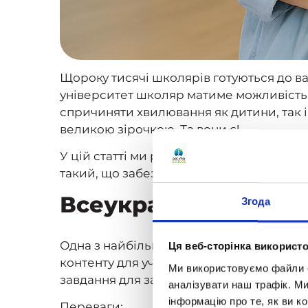
Щороку тисячі школярів готуються до ва
університет школяр матиме можливість 
спричиняти хвилювання як дитини, так і ї
великою зірочкою. Та вони є!
У цій статті ми розберемо онлайн-ресур
такий, що забезпечить повноцінну підгот
Всеукраїнська школ
Згода
Одна з найбільших освітніх ініціатив де
Ця веб-сторінка використо
контенту для учнів 5-11 класів. Школярі
Ми використовуємо файли co
завдання для закріплення знань.
аналізувати наш трафік. М
інформацію про те, як ви к
Переваги: