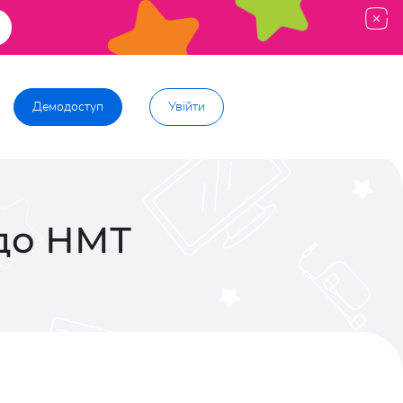
Демодоступ
Увійти
 до НМТ