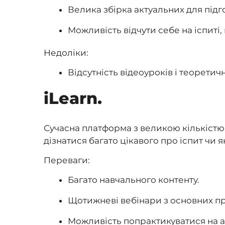
Велика збірка актуальних для підго
Можливість відчути себе на іспиті,
Недоліки:
Відсутність відеоуроків і теорет
iLearn.
Сучасна платформа з великою кількіст
дізнатися багато цікавого про іспит чи
Переваги:
Багато навчального контенту.
Щотижневі вебінари з основних п
Можливість попрактикуватися на а