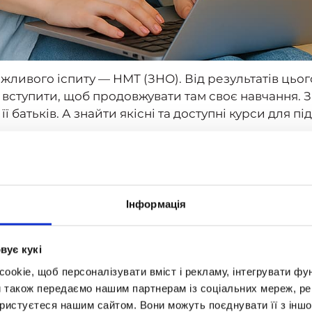
жливого іспиту — НМТ (ЗНО). Від результатів цьог
вступити, щоб продовжувати там своє навчання. З
ї батьків. А знайти якісні та доступні курси для п
си, які допоможуть навчатися ефективно й цікаво,
овку до іспиту.
а онлайн.
Інформація
ржави за останні роки. Платформа дає доступ до ві
вує кукі
 мають можливість самостійно опрацьовувати матер
okie, щоб персоналізувати вміст і рекламу, інтегрувати фу
и також передаємо нашим партнерам із соціальних мереж, ре
ористуєтеся нашим сайтом. Вони можуть поєднувати її з іншо