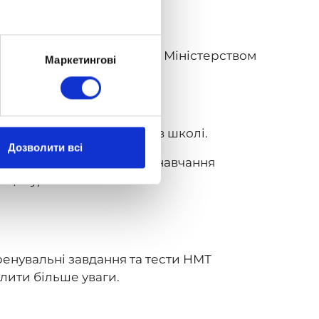
дмета.
матику було запропоновано Міністерством
Маркетингові
х, які дитина має набути в школі.
Дозволити всі
хто не контролює якість навчання
оцесу).
ренувальні завдання та тести НМТ
ілити більше уваги.