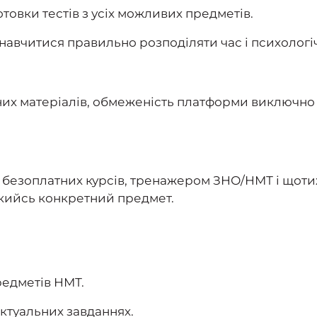
товки тестів з усіх можливих предметів.
 навчитися правильно розподіляти час і психологі
ичних матеріалів, обмеженість платформи виключно
ю безоплатних курсів, тренажером ЗНО/НМТ і щот
 якийсь конкретний предмет.
редметів НМТ.
ктуальних завданнях.