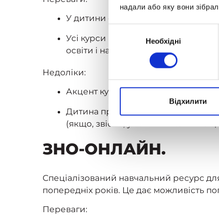
надали або яку вони зібрал
У дитини є можливість комплексно
Вибір
Усі курси повністю відповідають а
Необхідні
згоди
освіти і науки України.
Недоліки:
Акцент курсів робиться не на підго
Відхилити
Дитина працює самостійно за підг
(якщо, звісно, у вашій школі викл
ЗНО-ОНЛАЙН.
Спеціалізований навчальний ресурс для 
попередніх років. Це дає можливість по
Переваги: