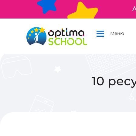
А
Меню
10 рес