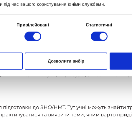
и під час вашого користування їхніми службами.
 здобути базові знання з кожного потрібного пре
ктуальній шкільній програмі, адже їх перелік і те
Привілейовані
Статистичні
товці до НМТ, а на загальних знаннях і компетенція
Дозволити вибір
отовленими заздалегідь освітніми матеріалами. Ні
адач не використовує цей ресурс для освітнього пр
підготовки до ЗНО/НМТ. Тут учні можуть знайти т
практикуватися та виявити теми, яким варто прид