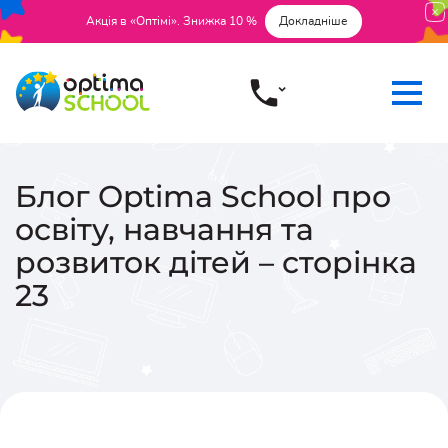
Акція в «Оптімі». Знижка 10 %
Докладніше
Блог Optima School про
освіту, навчання та
розвиток дітей – сторінка
23