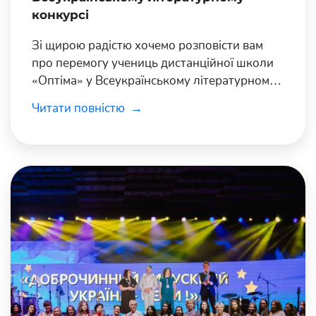
конкурсі
Зі щирою радістю хочемо розповісти вам
про перемогу учениць дистанційної школи
«Оптіма» у Всеукраїнському літературному
онлайн-конкурсі знавців зарубіжної
Читати повністю
літератури «Літературний всесвіт».