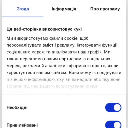
Згода
Інформація
Про програму
Оберіг для воїнів ЗСУ: проєктна
робота ОПТИМістів
Ця веб-сторінка використовує кукі
Учні 5 та 6 класів дистанційної школи
Ми використовуємо файли cookie, щоб
«Оптіма» створили обереги для українських
персоналізувати вміст і рекламу, інтегрувати функції
воїнів. Цей проєкт не тільки допоміг
соціальних мереж та аналізувати наш трафік. Ми
поглибити знання про історію та традиції
також передаємо нашим партнерам із соціальних
Читати повністю
мереж, реклами й аналітики інформацію про те, як ви
оберегів в Україні, але й сприяв розвитку
користуєтеся нашим сайтом. Вони можуть поєднувати
творчості та фантазії.
її з іншою інформацією, яку ви їм надали або яку вони
зібрали під час вашого користування їхніми
службами.
Вибір
Необхідні
згоди
Привілейовані