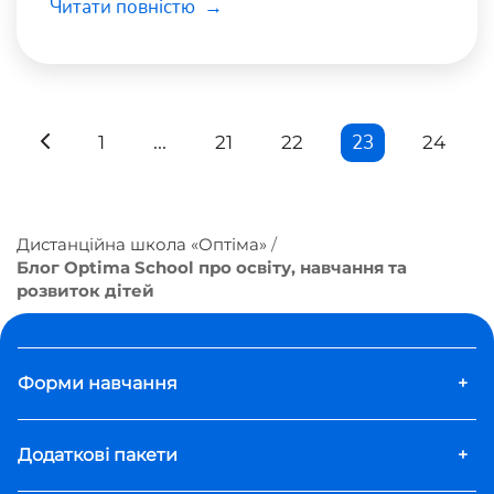
Читати повністю
виставкових центрів столиці — КВЦ
«Парковий».
...
23
1
21
22
24
Дистанційна школа «Оптіма»
Блог Optima School про освіту, навчання та
розвиток дітей
Форми навчання
+
Додаткові пакети
+