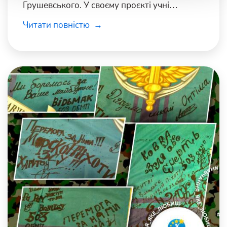
Грушевського. У своєму проєкті учні
розкрили багато цікавих фактів, дізналися,
Читати повністю
що він був видатним істориком,
письменником, публіцистом, громадським і
політичним діячем.