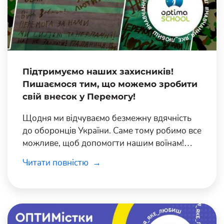
Підтримуємо наших захисників!
Пишаємося тим, що можемо зробити
свій внесок у Перемогу!
Щодня ми відчуваємо безмежну вдячність
до оборонців України. Саме тому робимо все
можливе, щоб допомогти нашим воїнам!
Засновники й команда школи «Оптіма»
Читати повністю
постійно надають допомогу Збройним
Силам України та передають необхідні для
військових речі.