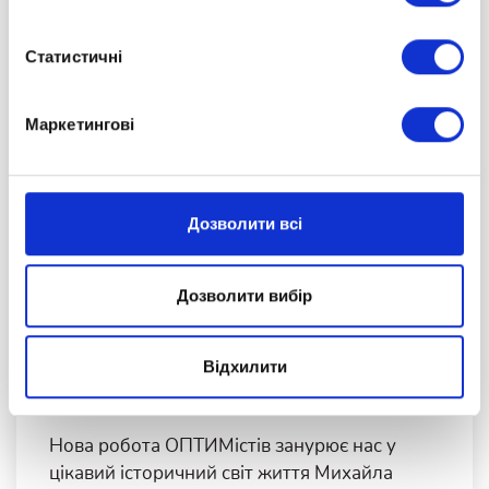
Статистичні
Маркетингові
Дозволити всі
Дозволити вибір
Як ОПТИМісти досліджували життя
Відхилити
Михайла Грушевського у своїй
проєктній роботі
Нова робота ОПТИМістів занурює нас у
цікавий історичний світ життя Михайла