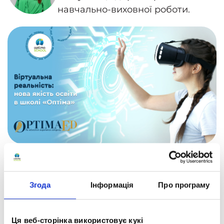
навчально-виховної роботи.
У партнерстві з американською компанією
OptimaEd наші учні зможуть здобути
незрівнянний досвід, який повністю змінить
Згода
Інформація
Про програму
їхнє уявлення про навчання.
ОДЯГНІТЬ КОСМІЧНИЙ КОСТЮМ! У
Ця веб-сторінка використовує кукі