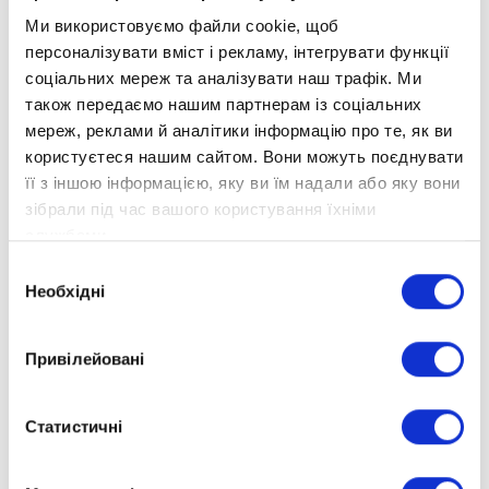
наступному навчальному році віртуальні
Ми використовуємо файли cookie, щоб
екскурсії перетворять вашу кімнату на Місяць,
персоналізувати вміст і рекламу, інтегрувати функції
єгипетські піраміди або космічний корабель!
соціальних мереж та аналізувати наш трафік. Ми
ВІДКРИЙТЕ НОВІ ГОРИЗОНТИ! Ми плануємо
також передаємо нашим партнерам із соціальних
ввести віртуальні лабораторії для уроків
мереж, реклами й аналітики інформацію про те, як ви
фізики, хімії та біології, що зробить навчання
користуєтеся нашим сайтом. Вони можуть поєднувати
ще більш захопливим.
її з іншою інформацією, яку ви їм надали або яку вони
зібрали під час вашого користування їхніми
ЗБЕРІГАЙТЕ ВАШІ VR-ОКУЛЯРИ ПОРУЧ! Вони
службами.
стануть ключем до інноваційного світу
Вибір
навчання.
Необхідні
згоди
Освіта тепер — не просто уроки, це подорож
до світу знань через віртуальну реальність!
Привілейовані
Статистичні
Дистанційна школа «Оптіма»