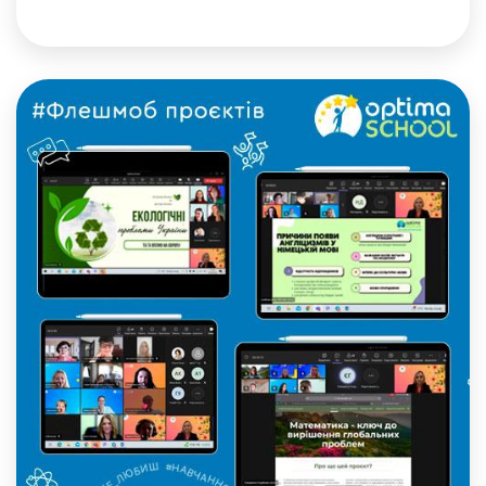
саме його найближчим часом складатимуть
випускники шкіл, які планують вступ до
одного з українських університетів.