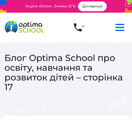
Акція в «Оптімі». Знижка 10 %
Докладніше
Блог Optima School про
освіту, навчання та
розвиток дітей – сторінка
17