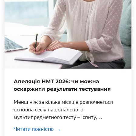
Апеляція НМТ 2026: чи можна
оскаржити результати тестування
Менш ніж за кілька місяців розпочнеться
основна сесія національного
мультипредметного тесту – іспиту,
результати якого визначать, чи зможе
Читати повністю
випускник школи вступити на бажану