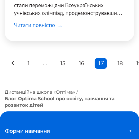
стали переможцями Всеукраїнських
учнівських олімпіад, продемонструвавши
свої вміння та таланти.
Читати повністю
...
17
1
15
16
18
1
Дистанційна школа «Оптіма»
Блог Optima School про освіту, навчання та
розвиток дітей
Форми навчання
+