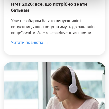
НМТ 2026: все, що потрібно знати
батькам
Уже незабаром багато випускників і
випускниць шкіл вступатимуть до закладів
вищої освіти. Але між закінченням школи та
вступом до хорошого університету є ще
Читати повністю
один найважливіший етап – вступні іспити,
які цього року відбуватимуться у форматі
національного мультипредметного тесту.