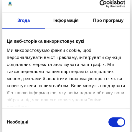
Згода
Інформація
Про програму
Ця веб-сторінка використовує кукі
Ми використовуємо файли cookie, щоб
Понад 3000 учнів отримали
персоналізувати вміст і рекламу, інтегрувати функції
безоплатний доступ до матеріалів
соціальних мереж та аналізувати наш трафік. Ми
дистанційної школи «Оптіма»!
також передаємо нашим партнерам із соціальних
мереж, реклами й аналітики інформацію про те, як ви
Перший етап програми «Відновлення
користуєтеся нашим сайтом. Вони можуть поєднувати
навчальних втрат», реалізований фондом
її з іншою інформацією, яку ви їм надали або яку вони
«За майбутнє дітей» за підтримки грантової
зібрали під час вашого користування їхніми
програми OutcomesX, завершено!
службами.
Читати повністю
Вибір
Необхідні
згоди