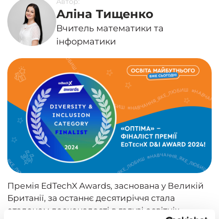
Автор:
Аліна Тищенко
Вчитель математики та
інформатики
Премія EdTechX Awards, заснована у Великій
Британії, за останнє десятиріччя стала
еталоном досконалості в галузі освітніх