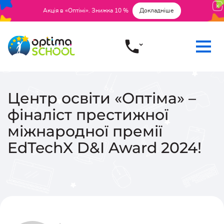
Акція в «Оптімі». Знижка 10 %
Докладніше
Центр освіти «Оптіма» –
фіналіст престижної
міжнародної премії
EdTechX D&I Award 2024!