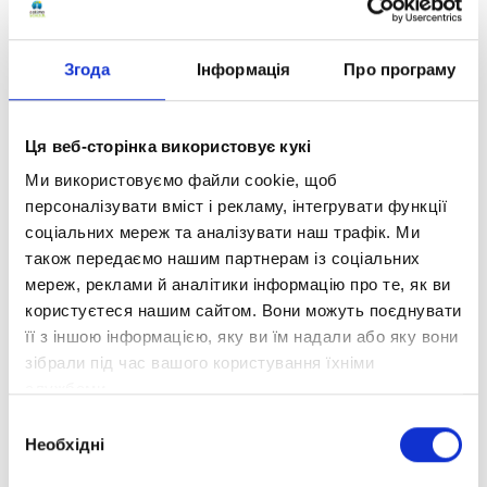
технологій. Щорічно за здобуття премії
змагаються тисячі освітніх компаній з усього
світу.
Згода
Інформація
Про програму
Наша команда докладає максимум зусиль,
щоб зробити освіту якісною та відповідною
Ця веб-сторінка використовує кукі
високим міжнародним професійним
Ми використовуємо файли cookie, щоб
стандартам. Щодня ми гордо виконуємо свою
персоналізувати вміст і рекламу, інтегрувати функції
соціальну місію – надаємо якісну освіту
соціальних мереж та аналізувати наш трафік. Ми
українським дітям. Ми незмінно дбаємо про
також передаємо нашим партнерам із соціальних
те, щоб кожен учень здобув найкращі знання
мереж, реклами й аналітики інформацію про те, як ви
та навички.
користуєтеся нашим сайтом. Вони можуть поєднувати
Визнання професіоналізму «Оптіми» на
її з іншою інформацією, яку ви їм надали або яку вони
міжнародному рівні підтверджує високий
зібрали під час вашого користування їхніми
стандарт освіти, яку ми пропонуємо. Наші
службами.
програми розроблені з урахуванням
Вибір
найсучасніших тенденцій та інновацій у сфері
Необхідні
згоди
освіти, що робить навчання ефективним і
результативним. Саме наші школярі