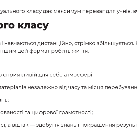
ального класу дає максимум переваг для учнів, вчи
ого класу
кі навчаються дистанційно, стрімко збільшується.
ростішим цей формат робить життя.
 сприятливій для себе атмосфері;
теріалів незалежно від часу та місця перебуванн
ань;
ованості та цифрової грамотності;
, а відтак — здобуття знань і покращення результ