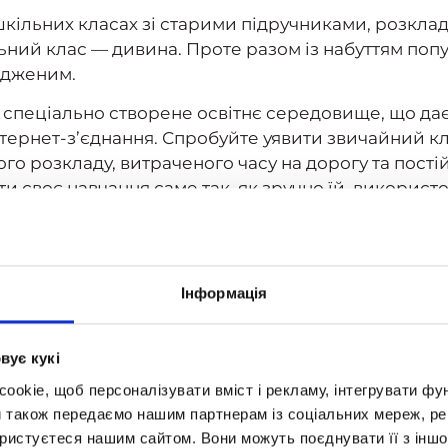
х шкільних класах зі старими підручниками, розклад
льний клас — дивина. Проте разом із набуттям поп
юдженим.
 спеціально створене освітнє середовище, що дає
інтернет-з’єднання. Спробуйте уявити звичайний к
о розкладу, витраченого часу на дорогу та постій
и своє навчання саме так, як зручно їй, використ
я у віртуальному класі
Інформація
правжній фурор у сприйнятті освіти. Можна виділи
вує кукі
віртуальне навчання базується на спеціально ство
okie, щоб персоналізувати вміст і рекламу, інтегрувати фу
я, ігри, тести, чат для спілкування з учителями 
и також передаємо нашим партнерам із соціальних мереж, ре
ний в одному місці.
ористуєтеся нашим сайтом. Вони можуть поєднувати її з іншо