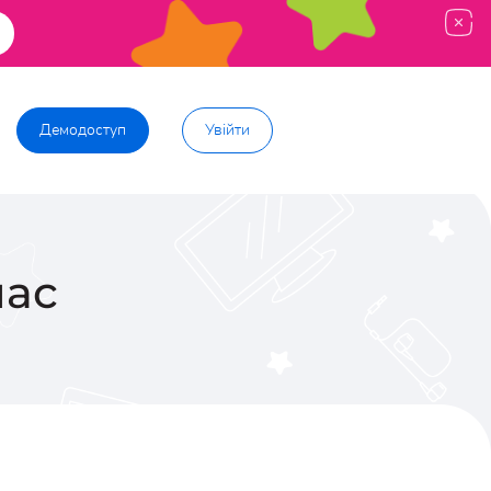
Демодоступ
Увійти
лас