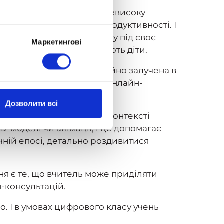
адом давно довели свою невисоку
ми та години високої продуктивності. І
час, підлаштовуючи освіту під своє
Маркетингові
 результати, яких досягають діти.
є завдання. Дитина постійно залучена в
й, зручній та захопливій онлайн-
Дозволити всі
кий кілька років тому в контексті
D-моделі чи анімації, і це допомагає
ичній епосі, детально роздивитися
ня є те, що вчитель може приділяти
н-консультацій.
о. І в умовах цифрового класу учень