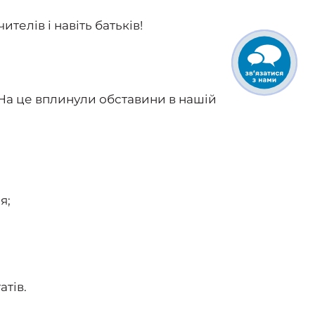
телів і навіть батьків!
 На це вплинули обставини в нашій
я;
атів.