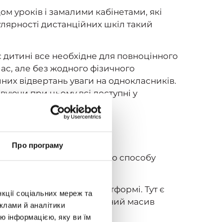
ом уроків і замалими кабінетами, які
улярності дистанційних шкіл такий
 дитині все необхідне для повноцінного
лас, але без жодного фізичного
них відвертань уваги на однокласників.
овуючи при цьому всі доступні у
Про програму
ти такі особливості цього способу
реній інтерактивній платформі. Тут є
нкції соціальних мереж та
та однокласниками. Величезний масив
клами й аналітики
ю інформацією, яку ви їм