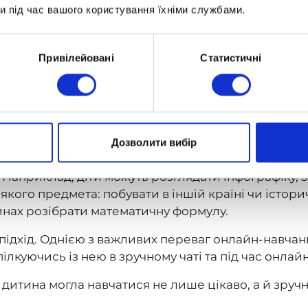
и під час вашого користування їхніми службами.
вати власне навчання. Заняття за суворим розкл
я демонструють, що в людей відрізняються біорит
вчатися у віртуальному класі в будь-який зручний 
Привілейовані
Статистичні
истика показує
, що такий підхід значно покращує
а — це набагато більше, ніж просто урок і домашн
оєкти та інтерактивні вправи — і все це на сучасні
Дозволити вибір
ий клас дає змогу подавати інформацію в спосіб, я
 Наприклад, діти можуть розглядати інфографіку, 3
якого предмета: побувати в іншій країні чи істор
инах розібрати математичну формулу.
підхід. Однією з важливих переваг онлайн-навчан
пілкуючись із нею в зручному чаті та під час онлай
дитина могла навчатися не лише цікаво, а й зручн