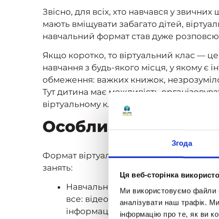
Звісно, для всіх, хто навчався у звични
мають вміщувати забагато дітей, віртуа
навчальний формат став дуже розповс
Якщо коротко, то віртуальний клас — це
навчання з будь-якого місця, у якому є 
обмеження: важких книжок, незрозумілог
Тут дитина має можливість організовуват
віртуальному класі інструменти.
Особливості навчанн
Згода
Формат віртуального класу спричинив с
занять:
Ця веб-сторінка використо
Навчальна платформа. Як правило, 
Ми використовуємо файли co
все: відеоуроки, конспекти, занятт
аналізувати наш трафік. М
інформації та комунікації розміще
інформацію про те, як ви к