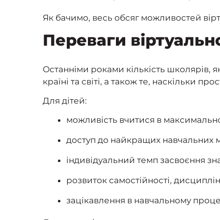
Як бачимо, весь обсяг можливостей вірту
Переваги віртуальн
Останніми роками кількість школярів, я
країні та світі, а також те, наскільки п
Для дітей:
можливість вчитися в максимально
доступ до найкращих навчальних ма
індивідуальний темп засвоєння зн
розвиток самостійності, дисциплін
зацікавлення в навчальному процесі