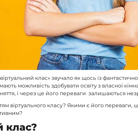
віртуальний клас» звучало як щось із фантастично
кі мають можливість здобувати освіту з власної кім
няття, і через це його переваги залишаються нез
яттям віртуального класу? Якими є його переваги, 
ктивним?
й клас?