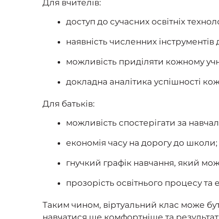
Для вчителів:
доступ до сучасних освітніх технол
наявність численних інструментів
можливість приділяти кожному уч
докладна аналітика успішності кож
Для батьків:
можливість спостерігати за навча
економія часу на дорогу до школи;
гнучкий графік навчання, який мо
прозорість освітнього процесу та 
Таким чином, віртуальний клас може бути
навчатися ще комфортніше та результа