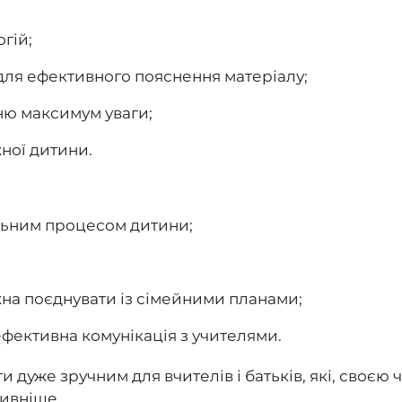
огій;
 для ефективного пояснення матеріалу;
ню максимум уваги;
ної дитини.
льним процесом дитини;
жна поєднувати із сімейними планами;
ефективна комунікація з учителями.
 дуже зручним для вчителів і батьків, які, своєю
тивніше.