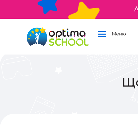
А
Меню
Що