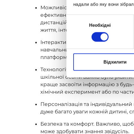
надали або яку вони зібрал
Можливість самостійно організову
ефективність. Численні дослідженн
Вибір
дистанційне навчання дає змогу на
Необхідні
згоди
життя, інтереси та обставини.
Стат
Інтерактивність. Дистанційна школ
навчальний процес: тести, ігри, пр
платформі.
Відхилити
Технологічні можливості. Віртуальн
шкільної освіти важко було уявити.
краще засвоїти інформацію з будь-
хімічний експеримент або по част
Персоналізація та індивідуальний 
дуже багато уваги кожній дитині, с
Безпека та комфорт. Важливо, щоб 
може здобувати знання звідусіль.