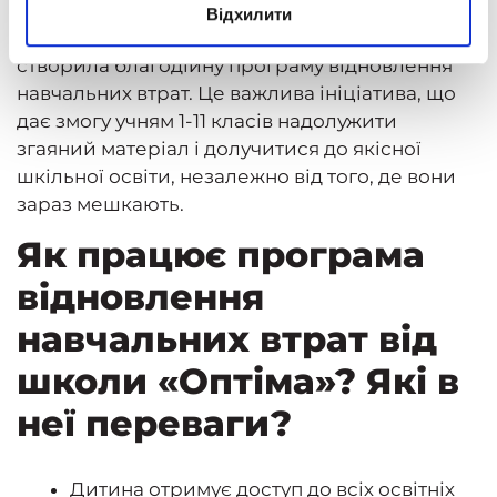
дистанційна школа «Оптіма» за допомогою
Відхилити
благодійного фонду «За майбутнє дітей»
створила благодійну програму відновлення
навчальних втрат. Це важлива ініціатива, що
дає змогу учням 1-11 класів надолужити
згаяний матеріал і долучитися до якісної
шкільної освіти, незалежно від того, де вони
зараз мешкають.
Як працює програма
відновлення
навчальних втрат від
школи «Оптіма»? Які в
неї переваги?
Дитина отримує доступ до всіх освітніх