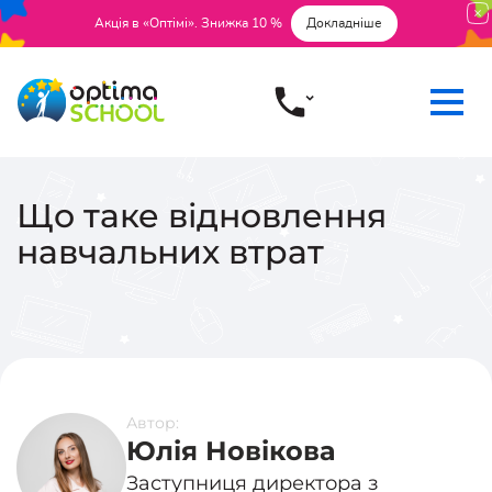
Акція в «Оптімі». Знижка 10 %
Докладніше
Що таке відновлення
навчальних втрат
Автор:
Юлія Новікова
Заступниця директора з