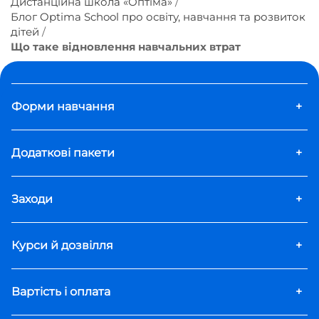
Дистанційна школа «Оптіма»
Блог Optima School про освіту, навчання та розвиток
дітей
Що таке відновлення навчальних втрат
Форми навчання
+
Додаткові пакети
+
Заходи
+
Курси й дозвілля
+
Вартість і оплата
+