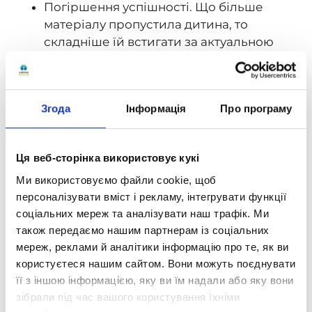
Погіршення успішності. Що більше
матеріалу пропустила дитина, то
складніше їй встигати за актуальною
програмою. Як наслідок — значне
«просідання» оцінок із більшості
предметів.
Згода
Інформація
Про програму
Стрес, втрата мотивації та концентрації.
Зрозуміло, неможливість успішно
вчитися та необхідність максимально
Ця веб-сторінка використовує кукі
швидко надолужити тижні (а іноді й
Ми використовуємо файли cookie, щоб
місяці) пропущених уроків, конспектів і
персоналізувати вміст і рекламу, інтегрувати функції
завдань — усе це сильно б'є по мотивації
соціальних мереж та аналізувати наш трафік. Ми
дитини продовжувати навчання та
також передаємо нашим партнерам із соціальних
загальному психологічному стану.
мереж, реклами й аналітики інформацію про те, як ви
користуєтеся нашим сайтом. Вони можуть поєднувати
Труднощі з підготовкою до іспитів. Усі
її з іншою інформацією, яку ви їм надали або яку вони
перелічені вище причини
зібрали під час вашого користування їхніми
безпосередньо впливають на рівень