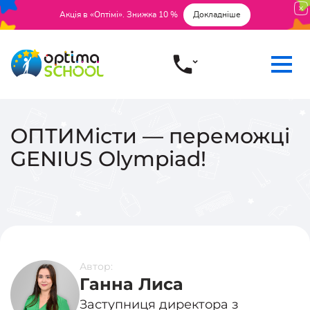
Акція в «Оптімі». Знижка 10 %
Докладніше
ОПТИМісти — переможці
GENIUS Olympiad!
Автор:
Ганна Лиса
Заступниця директора з