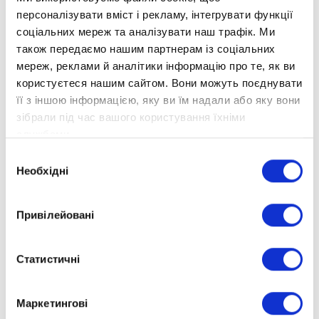
програмам та індивідуальному підходу учні
персоналізувати вміст і рекламу, інтегрувати функції
можуть здобувати високоякісну освіту
соціальних мереж та аналізувати наш трафік. Ми
також передаємо нашим партнерам із соціальних
незалежно від місця проживання. Каміла
мереж, реклами й аналітики інформацію про те, як ви
Шага є яскравим прикладом того, як наші учні
користуєтеся нашим сайтом. Вони можуть поєднувати
досягають великих успіхів на міжнародній
її з іншою інформацією, яку ви їм надали або яку вони
арені.
зібрали під час вашого користування їхніми
Переваги навчання в «Оптімі»:
службами.
Вибір
гнучкий графік навчання, що дозволяє
Необхідні
згоди
поєднувати освіту з іншими заняттями;
індивідуальний підхід до кожного учня;
Привілейовані
сучасні методи навчання та програми,
адаптовані до вимог сьогодення;
Статистичні
можливість брати участь у міжнародних
конкурсах і проєктах.
Маркетингові