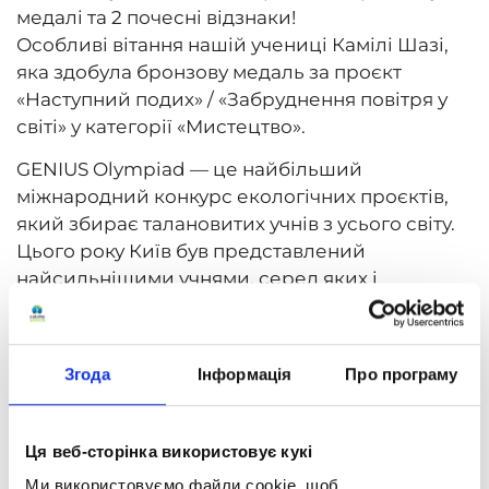
медалі та 2 почесні відзнаки!
Особливі вітання нашій учениці Камілі Шазі,
яка здобула бронзову медаль за проєкт
«Наступний подих» / «Забруднення повітря у
світі» у категорії «Мистецтво».
GENIUS Olympiad — це найбільший
міжнародний конкурс екологічних проєктів,
який збирає талановитих учнів з усього світу.
Цього року Київ був представлений
найсильнішими учнями, серед яких і
ОПТИМістка Каміла Шага. Її проєкт про
забруднення повітря вразив журі своєю
актуальністю та креативністю, що й принесло
Згода
Інформація
Про програму
їй заслужену бронзову медаль.
У дистанційній школі «Оптіма» ми створюємо
Ця веб-сторінка використовує кукі
всі умови для розвитку та підтримки
талановитих дітей. Завдяки нашим сучасним
Ми використовуємо файли cookie, щоб