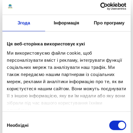
пільгових категорій дітей.
Ми переконані, що саме дистанційне
навчання дає дітям можливість навіть в
Згода
Інформація
Про програму
еміграції залишатися в українському
контексті та не втрачати зв’язок зі своєю
Батьківщиною. В цьому ми вбачаємо свою
Ця веб-сторінка використовує кукі
місію у протистоянні з окупантами.
Ми використовуємо файли cookie, щоб
Окрім того, вже 25 лютого, на другий день
персоналізувати вміст і рекламу, інтегрувати функції
соціальних мереж та аналізувати наш трафік. Ми
повномасштабної війни, засновники школи
також передаємо нашим партнерам із соціальних
переказали на спеціальний рахунок
мереж, реклами й аналітики інформацію про те, як ви
Збройних Сил України 500 000 грн
користуєтеся нашим сайтом. Вони можуть поєднувати
персональних коштів.
її з іншою інформацією, яку ви їм надали або яку вони
З того часу щомісяця така ж сума у 500 000 грн
зібрали під час вашого користування їхніми
надсилається на потреби ЗСУ.
службами.
Вибір
Також одразу було ухвалено рішення
Необхідні
згоди
здійснити авансову сплату податків до