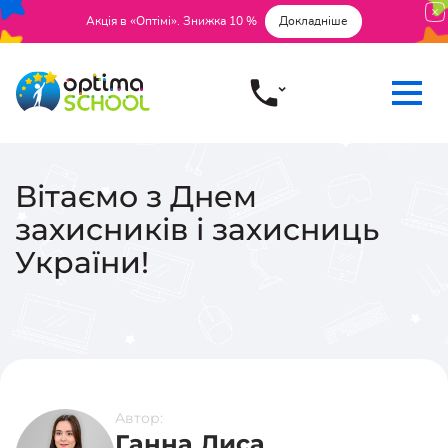
Акція в «Оптімі». Знижка 10 %
Докладніше
Вітаємо з Днем
захисників і захисниць
України!
Автор:
Ганна Лиса