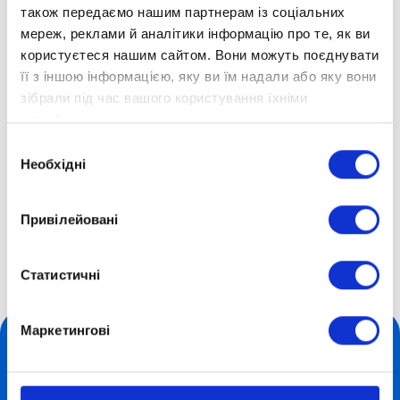
також передаємо нашим партнерам із соціальних
Всі учні отримують конспекти та виконують
мереж, реклами й аналітики інформацію про те, як ви
багато практичних завдань усіх типів, які
користуєтеся нашим сайтом. Вони можуть поєднувати
зустрічаються на контрольних, екзаменах та
її з іншою інформацією, яку ви їм надали або яку вони
зібрали під час вашого користування їхніми
ЗНО. Ваша дитина буде готова до будь-яких
службами.
викликів!
Вибір
Необхідні
згоди
Дистанційна школа «Оптіма»
Привілейовані
Блог Optima School про освіту, навчання та розвиток
дітей
Відтепер учні та екстерни Оптіми можуть вивчати
Статистичні
математику на сучасній платформі GIOS!
Маркетингові
Форми навчання
+