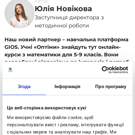
Автор:
Юлія Новікова
Заступниця директора з
методичної роботи
Наш новий партнер – навчальна платформа
GIOS
. Учні «Оптіми» знайдуть тут онлайн-
курси з математики для 5-9 класів. Вони
розроблені відповідно до інтересів і потреб
сучасних дітей та повністю відповідають
українській навчальній програмі.
Згода
Інформація
Про програму
Всі уроки створені у вигляді коротких
інтерактивних відео, як на TikTok. Діти
набагато краще та швидше запам’ятовують
Ця веб-сторінка використовує кукі
матеріал, поданий у цьому форматі. А для
Ми використовуємо файли cookie, щоб
підвищення цікавості контенту ведучим
персоналізувати вміст і рекламу, інтегрувати функції
всіх відеоуроків виступає кумедний сурикат
соціальних мереж та аналізувати наш трафік. Ми
GIOS.