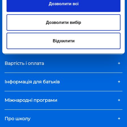
Дозволити всі
Додаткові пакети
+
Дозволити вибір
Заходи
+
Відхилити
Курси й дозвілля
+
Вартість і оплата
+
Інформація для батьків
+
Міжнародні програми
+
Про школу
+