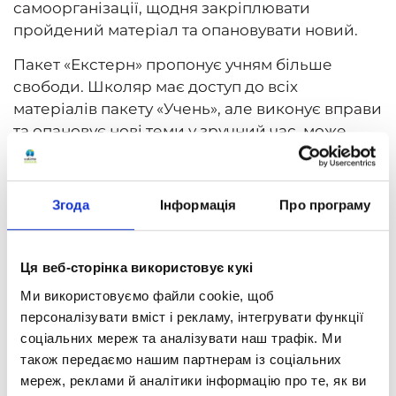
самоорганізації, щодня закріплювати
пройдений матеріал та опановувати новий.
Пакет «Екстерн» пропонує учням більше
свободи. Школяр має доступ до всіх
матеріалів пакету «Учень», але виконує вправи
та опановує нові теми у зручний час, може
повністю самостійно сформувати свій розклад
та режим занять.
Згода
Інформація
Про програму
Кому підійде пакет
«Учень»?
Ця веб-сторінка використовує кукі
Ми використовуємо файли cookie, щоб
«Учень» – це основна форма навчання, яка
персоналізувати вміст і рекламу, інтегрувати функції
може підійти практично кожній дитині. Тут
соціальних мереж та аналізувати наш трафік. Ми
збалансовані контроль та гнучкість програми
також передаємо нашим партнерам із соціальних
навчання, аби допомогти кожній дитині
мереж, реклами й аналітики інформацію про те, як ви
сформувати навички самоорганізації, швидко