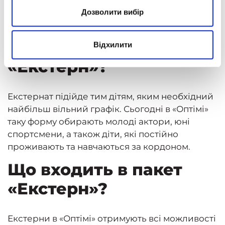
робіт та звіт про успішність.
Дозволити вибір
Колективні завдання та проєкти.
Кому підійде пакет
Відхилити
«Екстерн»?
Екстернат підійде тим дітям, яким необхідний
найбільш вільний графік. Сьогодні в «Оптімі»
таку форму обирають молоді актори, юні
спортсмени, а також діти, які постійно
проживають та навчаються за кордоном.
Що входить в пакет
«Екстерн»?
Екстерни в «Оптімі» отримують всі можливості