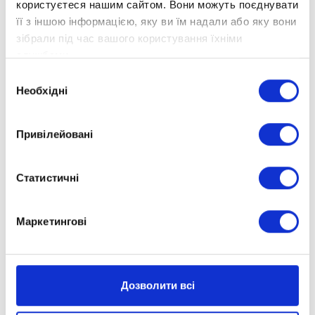
користуєтеся нашим сайтом. Вони можуть поєднувати
та ефективно освоїти шкільну програму.
її з іншою інформацією, яку ви їм надали або яку вони
Що входить в пакет
зібрали під час вашого користування їхніми
службами.
«Учень»?
Вибір
Необхідні
згоди
Державний документ про освіту, ДПА та
ЗНО.
Привілейовані
Повний доступ до навчального матеріалу
та освітньої платформи.
Статистичні
Іноземні мови та OxfordLearn з 1 класу.
Маркетингові
Зв'язок із класним керівником, технічна
підтримка, можливість тьюторського
супроводу.
Дозволити всі
Тестові та практичні завдання, перевірка