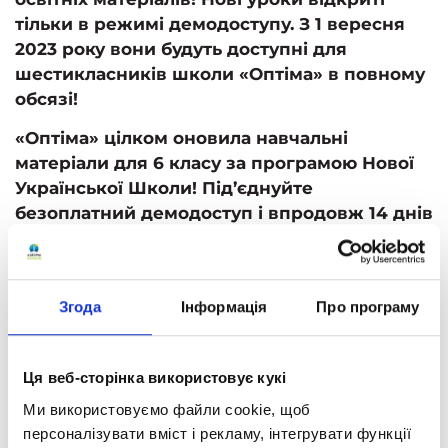
тільки в режимі демодоступу. З 1 вересня
2023 року вони будуть доступні для
шестикласників школи «Оптіма» в повному
обсязі!
«
Оптіма
» цілком оновила навчальні
матеріали для 6 класу за програмою Нової
Української Школи! Під’єднуйте
безоплатний демодоступ і впродовж 14 днів
безоплатно тестуйте нашу навчальну
систему.
Спробуйте навчатися просто зараз, адже
Згода
Інформація
Про програму
наш новий 6 клас – це:
унікальні матеріали, яких не має жодна
Ця веб-сторінка використовує кукі
інша школа;
Ми використовуємо файли cookie, щоб
авторські уроки;
персоналізувати вміст і рекламу, інтегрувати функції