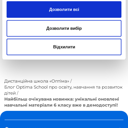
Дозволити всі
Детальна інформація – за телефонами:
+380 67 3339187
,
Дозволити вибір
+380 99 3339187
.
«Оптіма». Вчитися легко, коли школа в тебе
Відхилити
вдома!
Дистанційна школа «Оптіма»
Блог Optima School про освіту, навчання та розвиток
дітей
Найбільш очікувана новинка: унікальні оновлені
навчальні матеріали 6 класу вже в демодоступі!