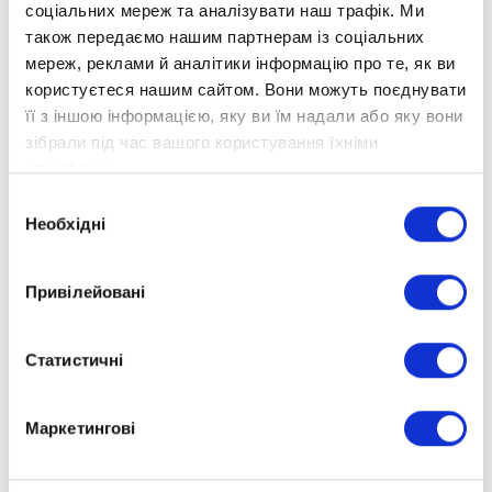
соціальних мереж та аналізувати наш трафік. Ми
повна відповідність рекомендаціям
також передаємо нашим партнерам із соціальних
програми НУШ;
мереж, реклами й аналітики інформацію про те, як ви
користуєтеся нашим сайтом. Вони можуть поєднувати
освітні матеріали, цікаві сучасним дітям;
її з іншою інформацією, яку ви їм надали або яку вони
зібрали під час вашого користування їхніми
новітні методики, розроблені
службами.
спеціально для дистанційного навчання.
Вибір
Ваша дитина буде вражена:
Необхідні
згоди
сучасним підходом до навчання;
Привілейовані
яскравими інтерактивними завданнями
та іграми;
Статистичні
відеоуроками.
Маркетингові
Реєструйтеся за посиланням
https://optima.school/vstup/demo-dostup-do-
navcalnogo-sajtu
.