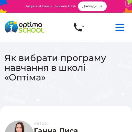
Акція в «Оптімі». Знижка 10 %
Докладніше
Як вибрати програму
навчання в школі
«Оптіма»
Автор:
Ганна Лиса