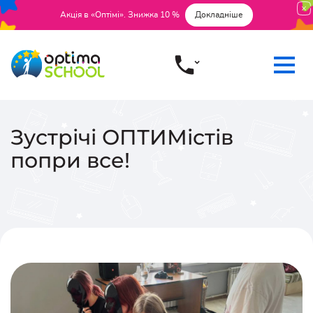
Акція в «Оптімі». Знижка 10 %
Докладніше
Зустрічі ОПТИМістів
попри все!