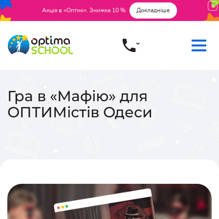
Акція в «Оптімі». Знижка 10 %
Докладніше
Гра в «Мафію» для
ОПТИМістів Одеси