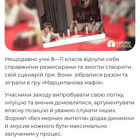
Нещодавно учні 8—11 класів відчули себе
справжніми режисерами та змогли створити
свій сценарій гри. Вони зібралися разом та
зіграли в гру «Марципанова мафія».
Учасники заходу випробували свою логіку,
інтуїцію та вміння домовлятися, аргументувати
власну позицію й уважно слухати інших.
Формат «без мирних жителів» додав динаміки
й змусив кожного бути максимально
залученим у процес.