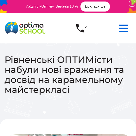
Акція в «Оптімі». Знижка 10 %
Докладніше
Рівненські ОПТИМісти
набули нові враження та
досвід на карамельному
майстеркласі