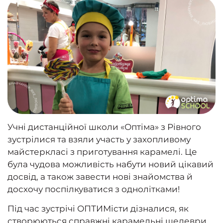
Учні дистанційної школи «Оптіма» з Рівного
зустрілися та взяли участь у захопливому
майстеркласі з приготування карамелі. Це
була чудова можливість набути новий цікавий
досвід, а також завести нові знайомства й
досхочу поспілкуватися з однолітками!
Під час зустрічі ОПТИМісти дізналися, як
створюються справжні карамельні шедеври,