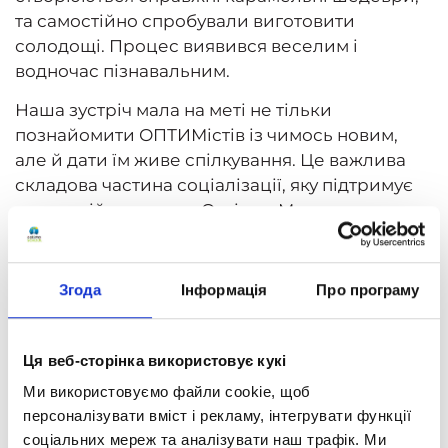
та самостійно спробували виготовити
солодощі. Процес виявився веселим і
водночас пізнавальним.
Наша зустріч мала на меті не тільки
познайомити ОПТИМістів із чимось новим,
але й дати їм живе спілкування. Це важлива
складова частина соціалізації, яку підтримує
дистанційна школа «Оптіма». Ми створюємо
можливості для розвитку навичок не лише в
навчанні, а й у соціальній взаємодії.
Згода
Інформація
Про програму
«Оптіма» — це не тільки навчання, це
спільнота, яка надихає та об’єднує!
Ця веб-сторінка використовує кукі
Ми використовуємо файли cookie, щоб
персоналізувати вміст і рекламу, інтегрувати функції
соціальних мереж та аналізувати наш трафік. Ми