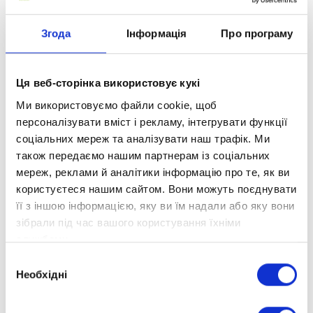
вже готуємо для ОПТИМістів багато цікавого!
Не забувайте приєднатися!
Згода
Інформація
Про програму
Ця веб-сторінка використовує кукі
Ми використовуємо файли cookie, щоб
персоналізувати вміст і рекламу, інтегрувати функції
соціальних мереж та аналізувати наш трафік. Ми
також передаємо нашим партнерам із соціальних
мереж, реклами й аналітики інформацію про те, як ви
користуєтеся нашим сайтом. Вони можуть поєднувати
її з іншою інформацією, яку ви їм надали або яку вони
зібрали під час вашого користування їхніми
службами.
Вибір
Необхідні
згоди