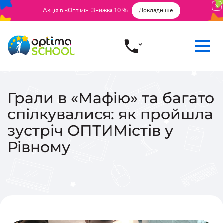
Акція в «Оптімі». Знижка 10 %
Докладніше
Грали в «Мафію» та багато
спілкувалися: як пройшла
зустріч ОПТИМістів у
Рівному