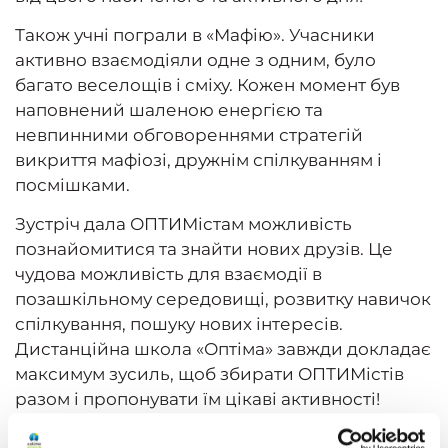
Також учні пограли в «Мафію». Учасники
активно взаємодіяли одне з одним, було
багато веселощів і сміху. Кожен момент був
наповнений шаленою енергією та
невпинними обговореннями стратегій
викриття мафіозі, дружнім спілкуванням і
посмішками.
Зустріч дала ОПТИМістам можливість
познайомитися та знайти нових друзів. Це
чудова можливість для взаємодії в
позашкільному середовищі, розвитку навичок
спілкування, пошуку нових інтересів.
Дистанційна школа «Оптіма» завжди докладає
максимум зусиль, щоб збирати ОПТИМістів
разом і пропонувати їм цікаві активності!
Нетерпляче чекаємо на наступні зустрічі та